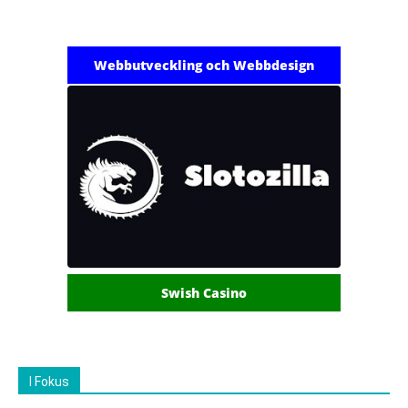
Webbutveckling och Webbdesign
Swish Casino
I Fokus