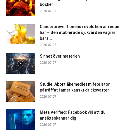
böcker
2026-07-27
Cancerpreventionens revolution är redan
här – den etablerade sjukvården vägrar
bara...
2026-07-27
Sinnet över materien
2026-07-27
Studie: Abortläkemedlet mifepriston
påträffat i amerikanskt dricksvatten
2026-07-27
Meta Verified: Facebook vill att du
ansiktsskannar dig
2026-07-27