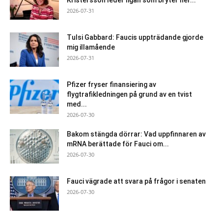
2026-07-31
Tulsi Gabbard: Faucis uppträdande gjorde
mig illamående
2026-07-31
Pfizer fryser finansiering av
flygtrafikledningen på grund av en tvist
med...
2026-07-30
Bakom stängda dörrar: Vad uppfinnaren av
mRNA berättade för Fauci om...
2026-07-30
Fauci vägrade att svara på frågor i senaten
2026-07-30