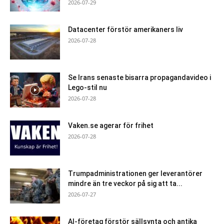
2026-07-29
Datacenter förstör amerikaners liv
2026-07-28
Se Irans senaste bisarra propagandavideo i
Lego-stil nu
2026-07-28
Vaken.se agerar för frihet
2026-07-28
Trumpadministrationen ger leverantörer
mindre än tre veckor på sig att ta...
2026-07-27
AI-företag förstör sällsynta och antika