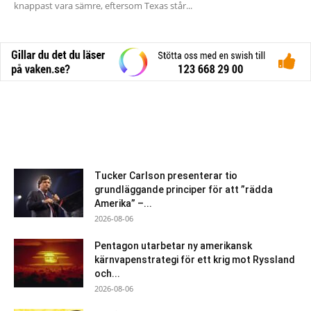
knappast vara sämre, eftersom Texas står...
Tucker Carlson presenterar tio
grundläggande principer för att ”rädda
Amerika” –...
2026-08-06
Pentagon utarbetar ny amerikansk
kärnvapenstrategi för ett krig mot Ryssland
och...
2026-08-06