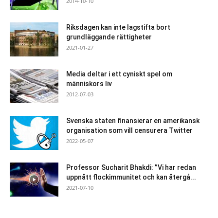
2014-10-10
Riksdagen kan inte lagstifta bort
grundläggande rättigheter
2021-01-27
Media deltar i ett cyniskt spel om
människors liv
2012-07-03
Svenska staten finansierar en amerikansk
organisation som vill censurera Twitter
2022-05-07
Professor Sucharit Bhakdi: ”Vi har redan
uppnått flockimmunitet och kan återgå...
2021-07-10