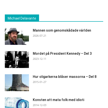
Michael Delavante
Mannen som genomskådade världen
2026-07-21
Mordet på President Kennedy – Del 3
2023-12-11
Hur oligarkerna blåser massorna – Del 8
2015-01-27
Konsten att mata folk med idioti
2014-12-03