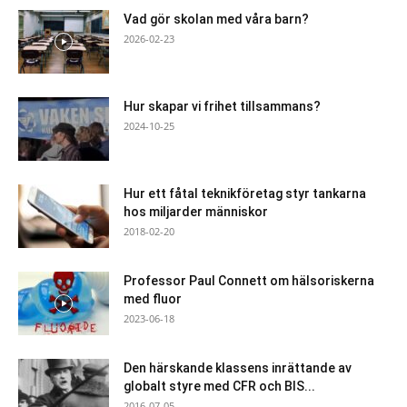
Vad gör skolan med våra barn?
2026-02-23
Hur skapar vi frihet tillsammans?
2024-10-25
Hur ett fåtal teknikföretag styr tankarna
hos miljarder människor
2018-02-20
Professor Paul Connett om hälsoriskerna
med fluor
2023-06-18
Den härskande klassens inrättande av
globalt styre med CFR och BIS...
2016-07-05