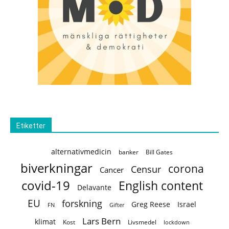
Etiketter
alternativmedicin
banker
Bill Gates
biverkningar
corona
Censur
Cancer
covid-19
English content
Delavante
EU
forskning
Greg Reese
Israel
FN
Gifter
Lars Bern
klimat
Kost
Livsmedel
lockdown