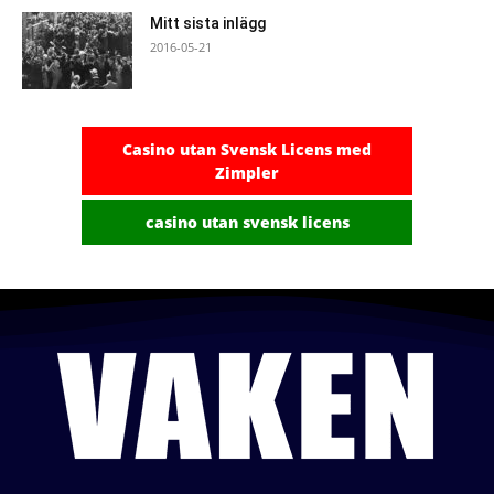
Mitt sista inlägg
2016-05-21
Casino utan Svensk Licens med
Zimpler
casino utan svensk licens