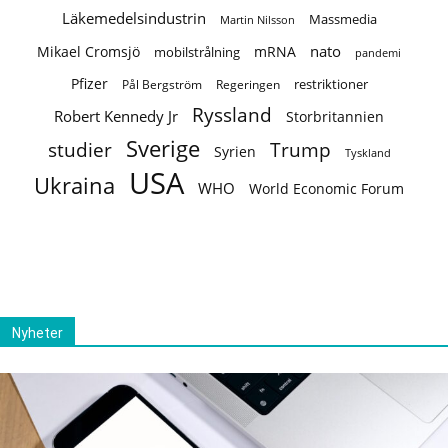
Läkemedelsindustrin
Massmedia
Martin Nilsson
nato
Mikael Cromsjö
mRNA
mobilstrålning
pandemi
Pfizer
restriktioner
Regeringen
Pål Bergström
Ryssland
Robert Kennedy Jr
Storbritannien
Sverige
studier
Trump
Syrien
Tyskland
USA
Ukraina
WHO
World Economic Forum
Nyheter