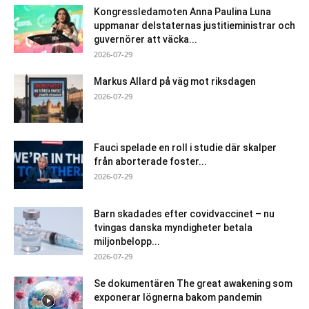
Kongressledamoten Anna Paulina Luna
uppmanar delstaternas justitieministrar och
guvernörer att väcka...
2026-07-29
Markus Allard på väg mot riksdagen
2026-07-29
Fauci spelade en roll i studie där skalper
från aborterade foster...
2026-07-29
Barn skadades efter covidvaccinet – nu
tvingas danska myndigheter betala
miljonbelopp...
2026-07-29
Se dokumentären The great awakening som
exponerar lögnerna bakom pandemin