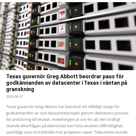
Texas guvernör Greg Abbott beordrar paus för
godkännanden av datacenter i Texas i väntan på
granskning
2026-08-07
Texas guvernör Greg Abbott har beordrat ett tillfälligt stopp för
godkännanden av nya datacenterprojekt genom delstatens process
för anslutning till elnätet. Anledningen är oro för att den kraftigt
ökande efterfrågan på elektricitet kan hota elnätets tillförlitlighet,
samtidigt som motståndet mot projekten växer. Tidpunkten kunde