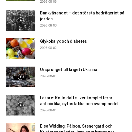
2026-08-03
Bankväsendet – det största bedrägeriet på
jorden
2026-08-03
Glykokalyx och diabetes
2026-08-02
Ursprunget till kriget i Ukraina
2026-08-01
Läkare: Kolloidalt silver kompletterar
antibiotika, cytostatika och svampmedel
2026-08-01
Elsa Widding: Pålson, Stenergard och
Kristersson leder ligan som bryter ner...