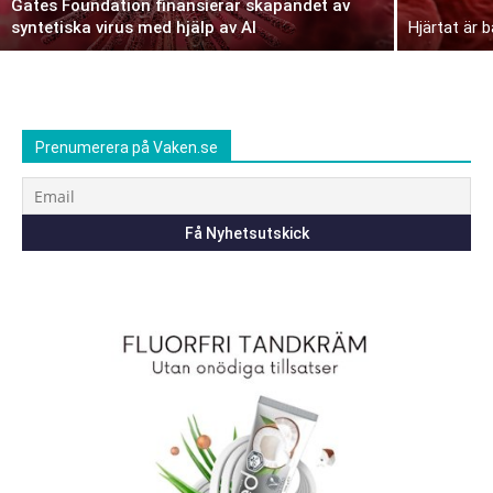
Gates Foundation finansierar skapandet av
syntetiska virus med hjälp av AI
Hjärtat är 
Prenumerera på Vaken.se