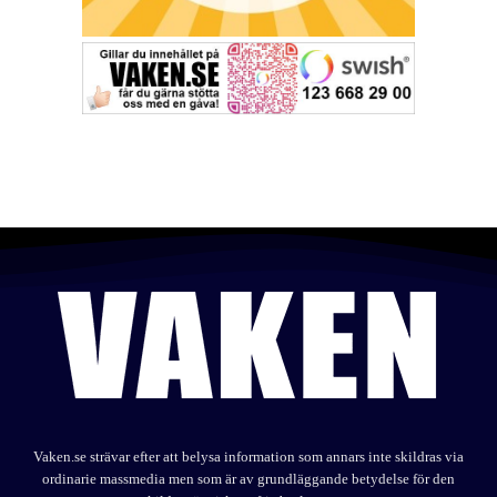
Vaken.se strävar efter att belysa information som annars inte skildras via
ordinarie massmedia men som är av grundläggande betydelse för den