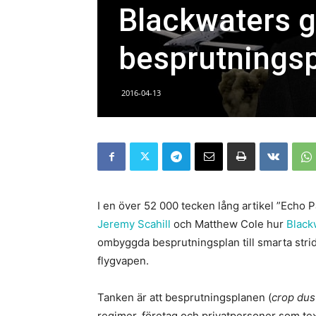
Blackwaters 
besprutningspl
2016-04-13
I en över 52 000 tecken lång artikel ”Echo
Jeremy Scahill
och Matthew Cole hur
Black
ombyggda besprutningsplan till smarta strid
flygvapen.
Tanken är att besprutningsplanen (
crop dus
regimer, företag och privatpersoner som tex