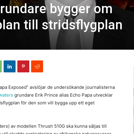
grundare bygger om
an till stridsflygplan
 Papa Exposed” avslöjar de undersökande journalisterna
waters
grundare Erik Prince alias Echo Papa utvecklar
sflygplan för den som vill bygga upp ett eget
ters
) av modellen Thrush 510G ska kunna säljas till
 vill skydda exploatering av afrikanska naturresurser