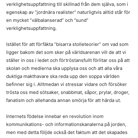
verklighetsuppfattning till skillnad från dem själva, som i
egenskap av ”jordnära realister” naturligtvis alltid står för
en mycket ”välbalanserad” och ”sund”
verklighetsuppfattning.
Istället för att förfäkta ”bisarra stolleteorier” om vad som
ligger bakom det som sker på världsarenan vill de att vi
ställer in oss i ledet och förtröstansfullt förlitar oss på att
skolan och medierna ska upplysa oss och att alla våra
duktiga makthavare ska reda upp den soppa världen
befinner sig i. Alltmedan vi stressar vidare och försöker
trösta oss med sötsaker, snabbmat, såpor, prylar, droger,
fanatism och allehanda annan smörja för att härda ut.
Internets födelse innebar en revolution inom
kommunikations- och informationskanalerna på jorden,
men med detta följde också det faktum att det skapades