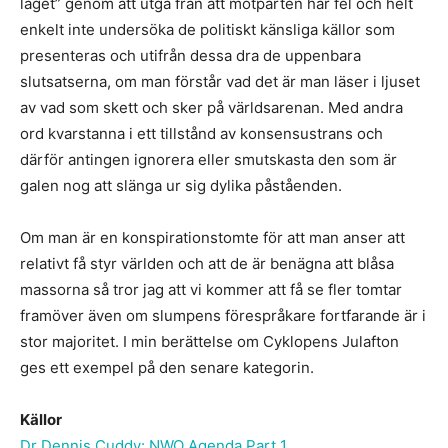
läget” genom att utgå från att motparten har fel och helt
enkelt inte undersöka de politiskt känsliga källor som
presenteras och utifrån dessa dra de uppenbara
slutsatserna, om man förstår vad det är man läser i ljuset
av vad som skett och sker på världsarenan. Med andra
ord kvarstanna i ett tillstånd av konsensustrans och
därför antingen ignorera eller smutskasta den som är
galen nog att slänga ur sig dylika påståenden.
Om man är en konspirationstomte för att man anser att
relativt få styr världen och att de är benägna att blåsa
massorna så tror jag att vi kommer att få se fler tomtar
framöver även om slumpens förespråkare fortfarande är i
stor majoritet. I min berättelse om Cyklopens Julafton
ges ett exempel på den senare kategorin.
Källor
Dr Dennis Cuddy: NWO Agenda Part 1