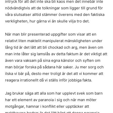
intryck för att det inte ska bli kaos men det innebär inte
nödvändigtvis att de tolkningar som ligger till grund för
våra slutsatser alltid stämmer överens med den faktiska
verkligheten, hur gärna vi än skulle vilja tro det.
När man blir presenterad uppgifter som visar att en
relativt liten maktelit manipulerat mänskligheten under
lång tid är det lätt att bli chockad och arg, men även om
man inte låter sig lamslås av detta faktum är det viktigt att
även vara vaksam på sina egna känslor och syften om
man börjar forska på sådana här saker. Ju mer sorg och
ilska vi bär på, desto mer troligt är det att vi kommer att
reagera irrationellt då vi ställs inför jobbiga fakta.
Jag brukar säga att alla som har upplevt svek som barn
har ett element av paranoia i sig och när man möter
motgångar, hamnar i konflikt eller upptäcker att
makthavare bedrar är det lätt hänt att denna paranoia