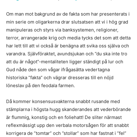
Om man mot bakgrund av de fakta som har presenterats i
min serie om oligarkerna drar slutsatsen att vi i hög grad
manipuleras och styrs via banksystemen, religioner,
terror, arrangerade krig och media tycks det som att detta
har lett till att vi också är benägna att svika oss själva och
varandra. Självföraktet, avundsjukan och ”du ska inte tro
att du är något”-mentaliteten ligger ständigt på lur och
Gud nåde den som vågar ifrågasätta vedertagna
historiska ”fakta” och vägrar dresseras till en nöjd
löneslav på den feodala farmen.
Då kommer konsensusvakterna snabbt rusande med
stämplarna i högsta hugg skanderandes att vederbörande
är flummig, konstig och en foliehatt! De sliter närmast
reflexmässigt upp den verbala motorsågen för att snabbt
korrigera de ”tomtar” och ”stollar” som har fastnat i ”fel”