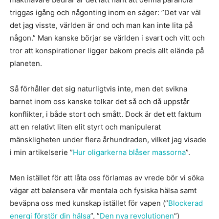
triggas igång och någonting inom en säger: ”Det var väl
det jag visste, världen är ond och man kan inte lita på
någon.” Man kanske börjar se världen i svart och vitt och
tror att konspirationer ligger bakom precis allt elände på
planeten.
Så förhåller det sig naturligtvis inte, men det svikna
barnet inom oss kanske tolkar det så och då uppstår
konflikter, i både stort och smått. Dock är det ett faktum
att en relativt liten elit styrt och manipulerat
mänskligheten under flera århundraden, vilket jag visade
i min artikelserie ”
Hur oligarkerna blåser massorna
”.
Men istället för att låta oss förlamas av vrede bör vi söka
vägar att balansera vår mentala och fysiska hälsa samt
beväpna oss med kunskap istället för vapen (”
Blockerad
energi förstör din hälsa
”, ”
Den nya revolutionen
”)