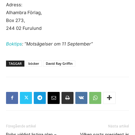
Adress:
Alhambra Förlag,
Box 273,
244 02 Furulund
Boktips
: ”Motsägelser om 11 September”
TAGGAR
böcker
David Ray Griffin
Föregående artikel
Nästa artikel
Robs väldigt listiga plan –
Vilken sorts president är