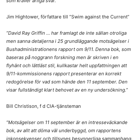
som kräver ärliga svar.”
Jim Hightower, författare till ”Swim against the Current”
”David Ray Griffin … har framlagt de inte sällan otroliga
men sanna detaljerna i 25 grundläggande motsägelser i
Bushadministrationens rapport om 9/11. Denna bok, som
baseras på noggrann forskning men är skriven i en
flyhänt och lättläst stil, kullkastar helt uppfattningen att
9/11-kommissionens rapport presenterar en korrekt
redogörelse för vad som hände den 11 september. Den
visar fullständigt klart behovet av en ny undersökning.”
Bill Christison, f d CIA-tjänsteman
”Motsägelser om 11 september är en intresseväckande
bok, av allt att döma väl underbyggd, om rapportens
inkonsekvenser och tillsynes besynnerliga sammanhang.