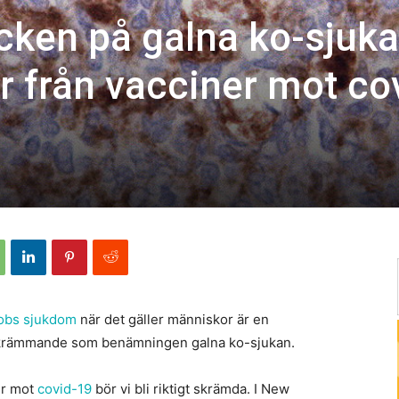
ecken på galna ko-sjuk
 från vacciner mot co
kobs sjukdom
när det gäller människor är en
 skrämmande som benämningen galna ko-sjukan.
er mot
covid-19
bör vi bli riktigt skrämda. I New