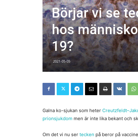
Börjar vi se t
hos människor
19?
2021-05-05
Galna ko-sjukan som heter
Creutzfeldt–Ja
prionsjukdom
men är inte lika bekant och
Om det vi nu ser
tecken
på beror på vaccin