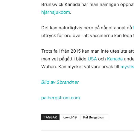
Brunswick Kanada har man nämligen öppnat 
hjärnsjukdom
.
Det kan naturligtvis bero på något annat då
uttryck för oro över att vaccinerna kan leda 
Trots fall från 2015 kan man inte utesluta at
man vet pågått i både
USA
och
Kanada
under
Wuhan. Kan mycket väl vara orsak till
mystis
Bild av Sbrandner
palbergstrom.com
TAGGAR
covid-19
Pål Bergström