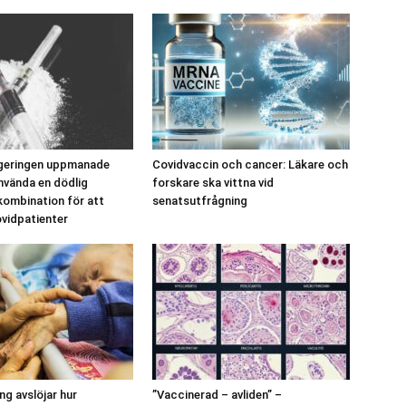
egeringen uppmanade
Covidvaccin och cancer: Läkare och
använda en dödlig
forskare ska vittna vid
ombination för att
senatsutfrågning
vidpatienter
ng avslöjar hur
”Vaccinerad – avliden” –