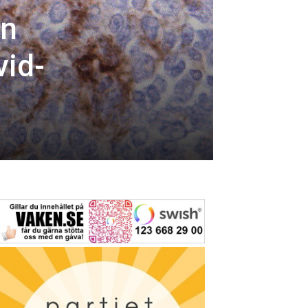
an
vid-