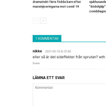
dramatiskt färre födda barn efter
sjukhusavde
massinjiceringarna mot covid-19
“dödshjälp”
coviddiagn
1 KOMMENTAR
nikke
2021-05-13 At 12:36
eller så är det sideffekter från sprutan? wth 
Svara
LÄMNA ETT SVAR