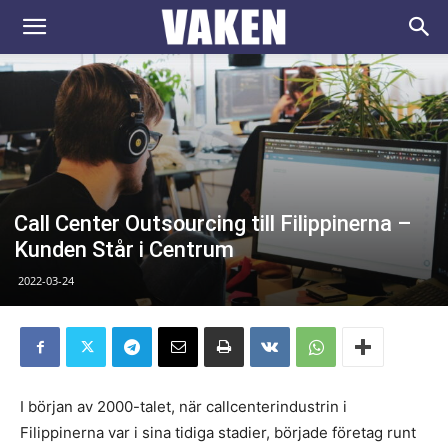
VAKEN.se
Call Center Outsourcing till Filippinerna –
Kunden Står i Centrum
2022-03-24
I början av 2000-talet, när callcenterindustrin i
Filippinerna var i sina tidiga stadier, började företag runt