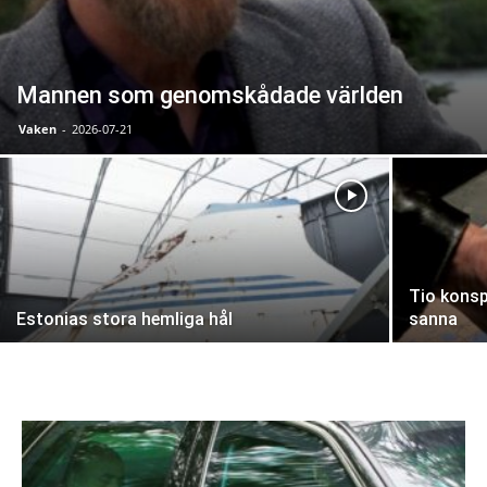
Mannen som genomskådade världen
Vaken
-
2026-07-21
Tio konsp
Estonias stora hemliga hål
sanna