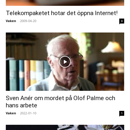
Telekompaketet hotar det öppna Internet!
Vaken
-
2009-04-20
0
Sven Anér om mordet på Olof Palme och
hans arbete
Vaken
-
2022-01-10
1