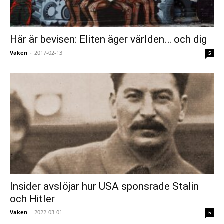
Här är bevisen: Eliten äger världen… och dig
Vaken
-
2017-02-13
5
Insider avslöjar hur USA sponsrade Stalin
och Hitler
Vaken
-
2022-03-01
5