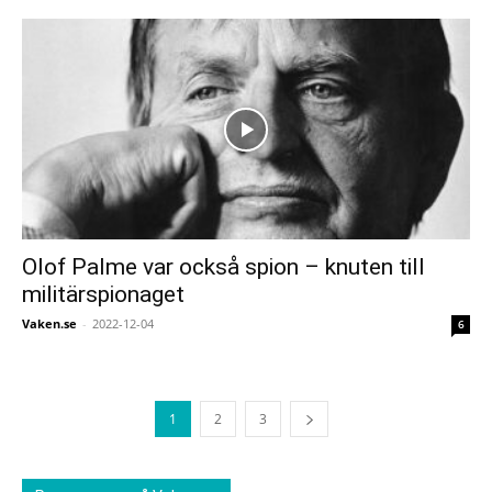
Olof Palme var också spion – knuten till
militärspionaget
Vaken.se
-
2022-12-04
6
1
2
3