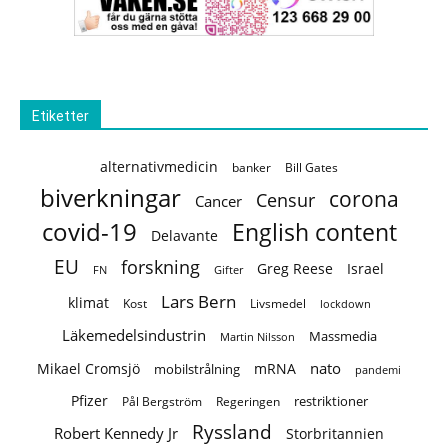
Etiketter
alternativmedicin
banker
Bill Gates
biverkningar
corona
Censur
Cancer
covid-19
English content
Delavante
EU
forskning
Greg Reese
Israel
FN
Gifter
Lars Bern
klimat
Kost
Livsmedel
lockdown
Läkemedelsindustrin
Massmedia
Martin Nilsson
nato
Mikael Cromsjö
mRNA
mobilstrålning
pandemi
Pfizer
restriktioner
Regeringen
Pål Bergström
Ryssland
Robert Kennedy Jr
Storbritannien