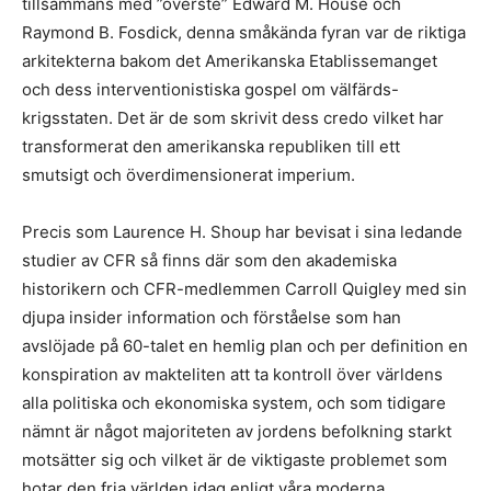
tillsammans med ”överste” Edward M. House och
Raymond B. Fosdick, denna småkända fyran var de riktiga
arkitekterna bakom det Amerikanska Etablissemanget
och dess interventionistiska gospel om välfärds-
krigsstaten. Det är de som skrivit dess credo vilket har
transformerat den amerikanska republiken till ett
smutsigt och överdimensionerat imperium.
Precis som Laurence H. Shoup har bevisat i sina ledande
studier av CFR så finns där som den akademiska
historikern och CFR-medlemmen Carroll Quigley med sin
djupa insider information och förståelse som han
avslöjade på 60-talet en hemlig plan och per definition en
konspiration av makteliten att ta kontroll över världens
alla politiska och ekonomiska system, och som tidigare
nämnt är något majoriteten av jordens befolkning starkt
motsätter sig och vilket är de viktigaste problemet som
hotar den fria världen idag enligt våra moderna