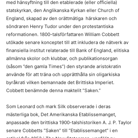
med hänsyftning till den etablerade (eller officiella)
statskyrkan, den Anglikanska Kyrkan eller Church of
England, skapad av den orättmätiga härskaren och
söndraren Henry Tudor under den protestantiska
reformationen. 1800-talsförfattaren William Cobbett
utökade senare konceptet till att inkludera de nätverk av
finansiella institut relaterade till Bank of England, elitiska
allmänna skolor och klubbar, och publikationsorgan
(såsom ”den gamla Times”) den styrande aristokratin
använde för att träna och upprätthålla sin oligarkiska
byråkrati vilken bemannade det Brittiska Imperiet.
Cobbett benämnde denna maktelit ”Saken.”
Som Leonard och mark Silk observerade i deras
mästerliga bok, Det Amerikanska Etablissemanget,
anpassade den brittiska 1900-talshistoriken A. J. P. Taylor
senare Cobbetts ”Saken” till ”Etablissemanget” i en