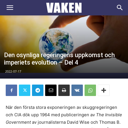
VAKEN.se
Den osynliga regeringens uppkomst och
imperiets evolution – Del 4
2022-07-17
När den första stora exponeringen av skuggregeringen
och CIA dök upp 1964 med publiceringen av
The Invisible
Government
av journalisterna David Wise och Thomas B.