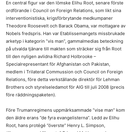
En central figur var den lömske Elihu Root, senare förste
ordförande i Council on Foreign Relations, som likt sina
interventionistiska, krigsförbrytande medkumpaner
Theodore Roosevelt och Barack Obama, var mottagare av
Nobels fredspris. Han var Etablissemangets missbrukade
arketyp i kategorin ”vis man”, gammalmedias beteckning
på utvalda tjänare till makten som sträcker sig från Root
till den nyligen avlidna Richard Holbrooke –
Specialrepresentant för Afghanistan och Pakistan,
medlem i Trilateral Commussion och Council on Foreign
Relations, före detta verkställande direktör för Lehman
Brothers och styrelseledamot för AIG till juli 2008 (precis
före räddningspaketen).
Före Trumanregimens uppmärksammade ”vise man” kom
den äldre erans ”de fyra evangelisterna”. Ledd av Elihu
Root, hans protégé ”överste” Henry L. Simpson,