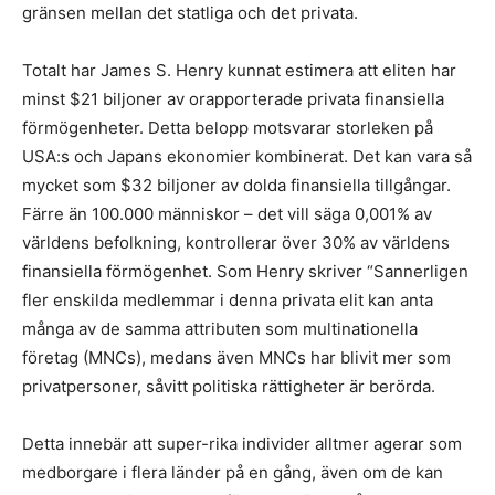
gränsen mellan det statliga och det privata.
Totalt har James S. Henry kunnat estimera att eliten har
minst $21 biljoner av orapporterade privata finansiella
förmögenheter. Detta belopp motsvarar storleken på
USA:s och Japans ekonomier kombinerat. Det kan vara så
mycket som $32 biljoner av dolda finansiella tillgångar.
Färre än 100.000 människor – det vill säga 0,001% av
världens befolkning, kontrollerar över 30% av världens
finansiella förmögenhet. Som Henry skriver “Sannerligen
fler enskilda medlemmar i denna privata elit kan anta
många av de samma attributen som multinationella
företag (MNCs), medans även MNCs har blivit mer som
privatpersoner, såvitt politiska rättigheter är berörda.
Detta innebär att super-rika individer alltmer agerar som
medborgare i flera länder på en gång, även om de kan