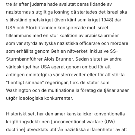
tre år efter judarna hade avslutat deras lidande av
nazisternas slutgiltiga lösning då startades det israeliska
självständighetskriget (även känt som kriget 1948) där
USA och Storbritannien konspirerade mot israel
tillsammans med en stor koalition av arabiska arméer
som var styrda av tyska nazistiska officerare och mördare
som erhållits genom Gehlen nätverket, inklusive SS-
Sturmbannführer Alois Brunner. Sedan slutet av andra
världskriget har USA agerat genom ombud för att
antingen omintetgöra vänsterrevolter eller för att störta
”fientligt sinnade” regeringar, t.ex. de stater som
Washington och de multinationella företag de tjänar anser
utgör ideologiska konkurrenter.
Historiskt sett har den amerikanska icke-konventionella
krigföringsdoktrinen [unconventional warfare (UW)
doctrine] utvecklats utifrån nazistiska erfarenheter av att