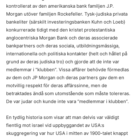
kontrollerat av den amerikanska bank familjen J.P.
Morgan utöver familjen Rockefeller. Tysk-judiska privata
bankeliter {särskilt investeringsbanken Kuhn och Loeb}
konkurrerade tidigt med den kristet protestantiska
anglocentriska Morgan Bank och deras associerade
bankpartners och deras sociala, utbildningsmässiga,
internationella och politiska kontakter {helt och hållet på
grund av deras judiska tro} och gjorde att de inte var
medlemmar i “klubben”. Vissa affärer behövde förmedlas
av dem och JP Morgan och deras partners gav dem en
motvillig respekt för deras affärssinne, men de
betraktades ändå som utomstående som måste tolereras.
De var judar och kunde inte vara “medlemmar i klubben”.
En tydlig historia som visar att man delvis var väldigt
fientlig mot israel vid uppbyggandet av USA:s
skuggregering var hur USA i mitten av 1900-talet knappt