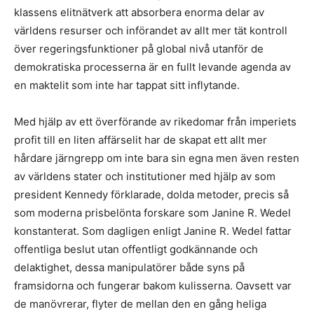
klassens elitnätverk att absorbera enorma delar av
världens resurser och införandet av allt mer tät kontroll
över regeringsfunktioner på global nivå utanför de
demokratiska processerna är en fullt levande agenda av
en maktelit som inte har tappat sitt inflytande.
Med hjälp av ett överförande av rikedomar från imperiets
profit till en liten affärselit har de skapat ett allt mer
hårdare järngrepp om inte bara sin egna men även resten
av världens stater och institutioner med hjälp av som
president Kennedy förklarade, dolda metoder, precis så
som moderna prisbelönta forskare som Janine R. Wedel
konstanterat. Som dagligen enligt Janine R. Wedel fattar
offentliga beslut utan offentligt godkännande och
delaktighet, dessa manipulatörer både syns på
framsidorna och fungerar bakom kulisserna. Oavsett var
de manövrerar, flyter de mellan den en gång heliga