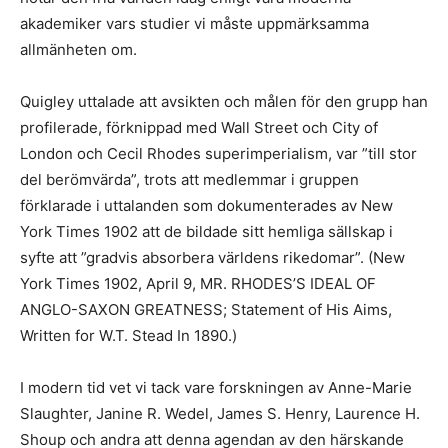
akademiker vars studier vi måste uppmärksamma
allmänheten om.
Quigley uttalade att avsikten och målen för den grupp han
profilerade, förknippad med Wall Street och City of
London och Cecil Rhodes superimperialism, var ”till stor
del berömvärda”, trots att medlemmar i gruppen
förklarade i uttalanden som dokumenterades av New
York Times 1902 att de bildade sitt hemliga sällskap i
syfte att ”gradvis absorbera världens rikedomar”. (New
York Times 1902, April 9, MR. RHODES’S IDEAL OF
ANGLO-SAXON GREATNESS; Statement of His Aims,
Written for W.T. Stead In 1890.)
I modern tid vet vi tack vare forskningen av Anne-Marie
Slaughter, Janine R. Wedel, James S. Henry, Laurence H.
Shoup och andra att denna agendan av den härskande