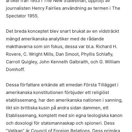
artikel från 1953 i The New Statesman, uppföljt av
journalisten Henry Fairlies användning av termen i The
Spectator 1955.
Det breda konceptet blev snart brukat av en vidsträckt
mängd amerikanska analytiker med de rådande
makthavarna som sin fokus, dessa var bl.a. Richard H.
Rovere, C. Wright Mills, Dan Smoot, Phyllis Schlafly,
Carroll Quigley, John Kenneth Galbraith, och G. William
Domhoff.
Dessa författare erkände att emedan Första Tillägget i
amerikanska konstitutionen förbjuder ett religiöst
etablissemang, har den amerikanska nationen i sanning,
likt sin brittiska kusin på andra sidan dammen, ett
Etablissemang, komplett med sin egna teologiska kanon
och doxologi för statsmannaskap och spioneri. Dess
”Vatikan” är Council of Foreign Relations. Dess primära