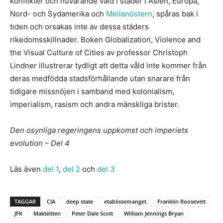
konflikter och nuvarande våld i städer i Asien, Europa,
Nord- och Sydamerika och
Mellanöstern
, spåras bak i
tiden och orsakas inte av dessa städers
rikedomsskillnader. Boken Globalization, Violence and
the Visual Culture of Cities av professor Christoph
Lindner illustrerar tydligt att detta våld inte kommer från
deras medfödda stadsförhållande utan snarare från
tidigare missnöjen i samband med kolonialism,
imperialism, rasism och andra mänskliga brister.
Den osynliga regeringens uppkomst och imperiets
evolution – Del 4
Läs även
del 1
,
del 2
och
del 3
TAGGAR
CIA
deep state
etablissemanget
Franklin Roosevelt
JFK
Makteliten
Peter Dale Scott
William Jennings Bryan