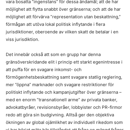
vara bosatta ”ingenstans” för dessa ändamål; att de har
möjlighet att flytta snabbt över gränserna; och att de har
möjlighet att förvärva ”representation utan beskattning,”
förmågan att utöva lokal politisk inflytande i flera
jurisdiktioner, oberoende av vilken skatt de betalar i en
viss jurisdiktion.
Det innebär också att som en grupp har denna
gränsöverskridande elit i princip ett starkt egenintresse i
att puffa för en svagare inkomst- och
förmögenhetsbeskattning samt svagare statlig reglering,
mer ”öppna” marknader och svagare restriktioner för
politiskt inflytande och kampanjutgifter över gränserna –
med en enorm ”transnationell arme” av privata banker,
advokatbyråer, revisionsbyråer, lobbyister och PR-firmor
redo att göra sin budgivning. Alltså ger den objektiva
ökningen av global ojämlikhet av individuell rikedom som
vi har börjat mäta här tillståndet att fråga en mängd frågor