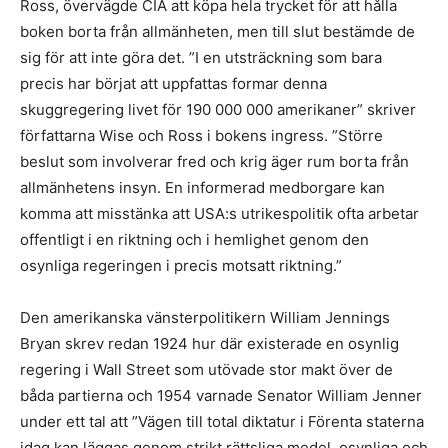
Ross, övervägde CIA att köpa hela trycket för att hålla
boken borta från allmänheten, men till slut bestämde de
sig för att inte göra det. ”I en utsträckning som bara
precis har börjat att uppfattas formar denna
skuggregering livet för 190 000 000 amerikaner” skriver
författarna Wise och Ross i bokens ingress. ”Större
beslut som involverar fred och krig äger rum borta från
allmänhetens insyn. En informerad medborgare kan
komma att misstänka att USA:s utrikespolitik ofta arbetar
offentligt i en riktning och i hemlighet genom den
osynliga regeringen i precis motsatt riktning.”
Den amerikanska vänsterpolitikern William Jennings
Bryan skrev redan 1924 hur där existerade en osynlig
regering i Wall Street som utövade stor makt över de
båda partierna och 1954 varnade Senator William Jenner
under ett tal att ”Vägen till total diktatur i Förenta staterna
idag kan läggas genom strikt rättsliga medel, osynliga och