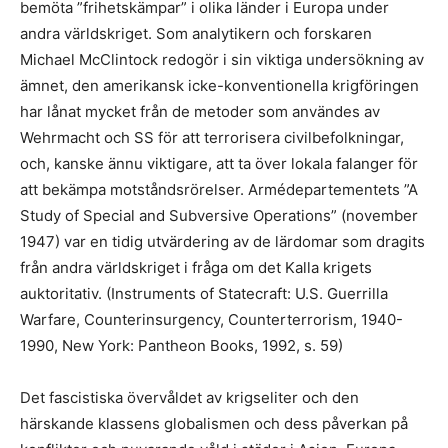
bemöta ”frihetskämpar” i olika länder i Europa under
andra världskriget. Som analytikern och forskaren
Michael McClintock redogör i sin viktiga undersökning av
ämnet, den amerikansk icke-konventionella krigföringen
har lånat mycket från de metoder som användes av
Wehrmacht och SS för att terrorisera civilbefolkningar,
och, kanske ännu viktigare, att ta över lokala falanger för
att bekämpa motståndsrörelser. Armédepartementets ”A
Study of Special and Subversive Operations” (november
1947) var en tidig utvärdering av de lärdomar som dragits
från andra världskriget i fråga om det Kalla krigets
auktoritativ. (Instruments of Statecraft: U.S. Guerrilla
Warfare, Counterinsurgency, Counterterrorism, 1940-
1990, New York: Pantheon Books, 1992, s. 59)
Det fascistiska övervåldet av krigseliter och den
härskande klassens globalismen och dess påverkan på