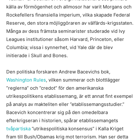
källa av förmögenhet och allmosor har varit Morgans och
Rockefellers finansiella imperium, vilka skapade Federal
Reserve, den stora möjliggöraren av välfärds-krigsstaten.
Många av dess främsta seminarister studerade vid Ivy
Leagues institutioner såsom Harvard, Princeton, eller
Columbia; vissa i synnerhet, vid Yale där de blev
initierade i Skull and Bones.
Den politiska forskaren Andrew Bacevichs bok,
Washington Rules
, vilken summerar och blottlägger
”reglerna” och ”credot” för den amerikanska
utrikespolitikens etablissemang, är ett annat fint exempel
på analys av makteliten eller ”etablissemangsstudier.”
Bacevich koncentrerar sig på den omedelbara
efterkrigseran i historien, spårar etablissemangets
tvåpartiska
”utrikespolitiska konsensus” i Kalla Kriget
fram till Bush/Obamas krig mot terrorism. Han ser detta