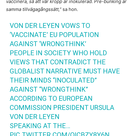
vaccinera, så att vår kropp är inokulerad. Pre-bunking är
samma tillvägagångssätt,”
sa hon.
VON DER LEYEN VOWS TO
‘VACCINATE’ EU POPULATION
AGAINST ‘WRONGTHINK’
PEOPLE IN SOCIETY WHO HOLD
VIEWS THAT CONTRADICT THE
GLOBALIST NARRATIVE MUST HAVE
THEIR MINDS “INOCULATED”
AGAINST “WRONGTHINK”
ACCORDING TO EUROPEAN
COMMISSION PRESIDENT URSULA
VON DER LEYEN
SPEAKING AT THE…
PIC.TWITTER.COM/QICBZY8Y6N