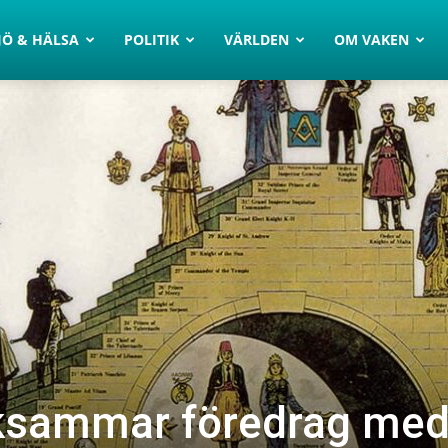
JÖ & HÄLSA
POLITIK
VÄRLDEN
OM VAKEN
ksammar föredrag me