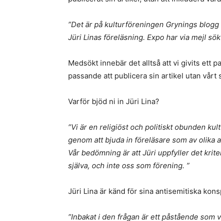
”Det är på kulturföreningen Grynings blog
Jüri Linas föreläsning. Expo har via mejl sö
Medsökt innebär det alltså att vi givits ett 
passande att publicera sin artikel utan vårt 
Varför bjöd ni in Jüri Lina?
”Vi är en religiöst och politiskt obunden kul
genom att bjuda in föreläsare som av olika a
Vår bedömning är att Jüri uppfyller det krite
själva, och inte oss som förening. ”
Jüri Lina är känd för sina antisemitiska kons
”Inbakat i den frågan är ett påstående som vi