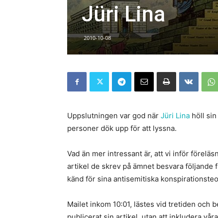
Jüri Lina
2010-10-08
Uppslutningen var god när
Jüri Lina
höll sin
personer dök upp för att lyssna.
Vad än mer intressant är, att vi inför föreläs
artikel de skrev på ämnet besvara följande fr
känd för sina antisemitiska konspirationsteor
Mailet inkom 10:01, lästes vid tretiden och 
publicerat sin artikel, utan att inkludera våra