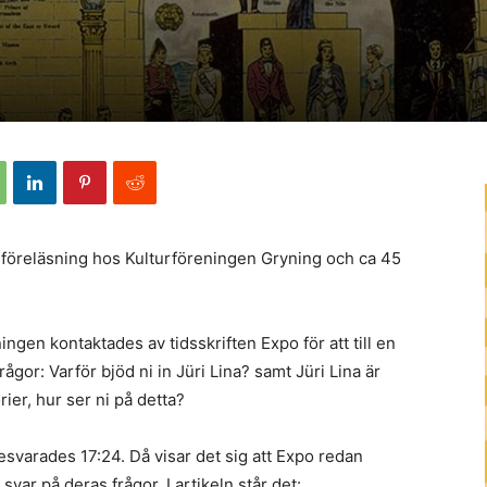
 föreläsning hos Kulturföreningen Gryning och ca 45
ningen kontaktades av tidsskriften Expo för att till en
ågor: Varför bjöd ni in Jüri Lina? samt Jüri Lina är
ier, hur ser ni på detta?
besvarades 17:24. Då visar det sig att Expo redan
 svar på deras frågor. I artikeln står det: