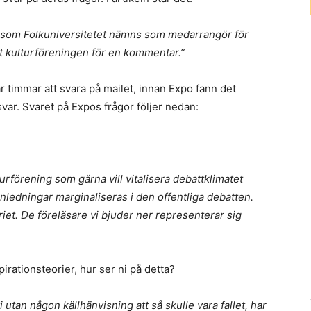
g som Folkuniversitetet nämns som medarrangör för
kt kulturföreningen för en kommentar.”
par timmar att svara på mailet, innan Expo fann det
svar. Svaret på Expos frågor följer nedan:
turförening som gärna vill vitalisera debattklimatet
nledningar marginaliseras i den offentliga debatten.
riet. De föreläsare vi bjuder ner representerar sig
pirationsteorier, hur ser ni på detta?
 utan någon källhänvisning att så skulle vara fallet, har