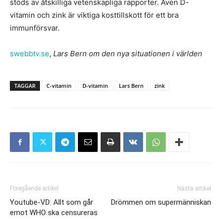
stöds av åtskilliga vetenskapliga rapporter. Även D-
vitamin och zink är viktiga kosttillskott för ett bra
immunförsvar.
swebbtv.se
,
Lars Bern om den nya situationen i världen
TAGGAR
C-vitamin
D-vitamin
Lars Bern
zink
Föregående artikel
Nästa artikel
Youtube-VD: Allt som går
Drömmen om supermänniskan
emot WHO ska censureras