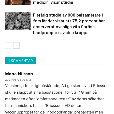
medicin, visar studie
Flerårig studie av 808 balsamerare i
fem länder visar att 75,2 procent har
observerat ovanliga vita fibrösa
blodproppar i avlidna kroppar
1 KOMMENTAR
Mona Nilsson
2021-05-26 At 17:21
Vansinnigt felaktigt påstående, Att ge sken av att Ericsson
skulle släppt ut sina basstationer för 5G, 4G mm på
marknaden efter ”omfattande tester” av deras säkerhet
för människors hälsa: ”Ericssons VD deltar i
vaccinuppropet för de ”nödgodkända” preparaten men