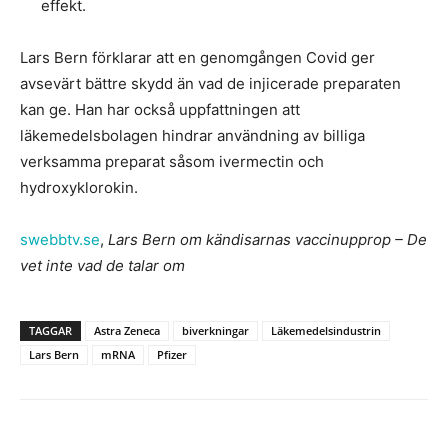
effekt.
Lars Bern förklarar att en genomgången Covid ger
avsevärt bättre skydd än vad de injicerade preparaten
kan ge. Han har också uppfattningen att
läkemedelsbolagen hindrar användning av billiga
verksamma preparat såsom ivermectin och
hydroxyklorokin.
swebbtv.se
,
Lars Bern om kändisarnas vaccinupprop – De
vet inte vad de talar om
TAGGAR
Astra Zeneca
biverkningar
Läkemedelsindustrin
Lars Bern
mRNA
Pfizer