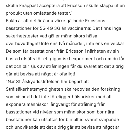
skulle knappast acceptera att Ericsson skulle släppa ut en
produkt utan omfattande tester.”
Fakta är att det är ännu värre gällande Ericssons
basstationer för 5G 4G 3G än vaccinerna: Det finns inga
säkerhetstester vad gäller människors hälsa
överhuvudtaget! Inte ens två månader, inte ens en vecka!
De som får basstationer från Ericsson i närheten av sin
bostad utsätts för ett gigantiskt experiment och om du får
det och blir sjuk av strålningen får du svaret att det aldrig
går att bevisa att något är ofarligt!
”När Strålskyddsstiftelsen har begärt att
Strålsäkerhetsmyndigheten ska redovisa den forskning
som visar att det inte föreligger hälsorisker med att
exponera människor långvarigt för strålning från
basstationer vid nivåer som människor som bor nära
basstationer kan utsättas för blir alltid svaret svepande
och undvikande att det aldrig går att bevisa att något är