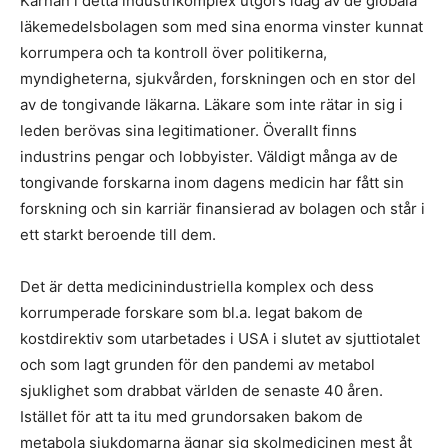
Kärnan i detta industrikomplex utgörs idag av de globala
läkemedelsbolagen som med sina enorma vinster kunnat
korrumpera och ta kontroll över politikerna,
myndigheterna, sjukvården, forskningen och en stor del
av de tongivande läkarna. Läkare som inte rätar in sig i
leden berövas sina legitimationer. Överallt finns
industrins pengar och lobbyister. Väldigt många av de
tongivande forskarna inom dagens medicin har fått sin
forskning och sin karriär finansierad av bolagen och står i
ett starkt beroende till dem.
Det är detta medicinindustriella komplex och dess
korrumperade forskare som bl.a. legat bakom de
kostdirektiv som utarbetades i USA i slutet av sjuttiotalet
och som lagt grunden för den pandemi av metabol
sjuklighet som drabbat världen de senaste 40 åren.
Istället för att ta itu med grundorsaken bakom de
metabola sjukdomarna ägnar sig skolmedicinen mest åt