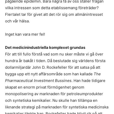
pågående epidemin. Bara några få av oss ställer frågan
vilka intressen som detta etablissemang företräder?
Flertalet tar för givet att det rör sig om allmänintresset
och vår hälsa.
Inget kan vara mer fel!
Det medicinindustriella komplexet grundas
För att till fullo förstå vad som nu sker måste vi gå över
hundra år bakåt i tiden. Då beslutade sig världens första
dollarmiljardär John D. Rockefeller för att satsa på att
bygga upp ett nytt affärsområde som han kallade
The
Pharmaceutical Investment Bussines
. Han hade tidigare
skapat en enorm privat förmögenhet genom
monopolisering av marknaden för petroleumprodukter
och syntetiska kemikalier. Nu skulle han tillämpa en
liknande strategi på marknaden för syntetiska medicinska
kemikalier tänkte han. Rockefeller hade blivit rik på att