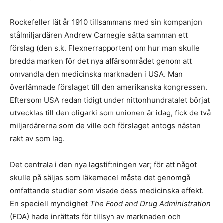
Rockefeller lät år 1910 tillsammans med sin kompanjon
stålmiljardären Andrew Carnegie sätta samman ett
förslag (den s.k. Flexnerrapporten) om hur man skulle
bredda marken för det nya affärsområdet genom att
omvandla den medicinska marknaden i USA. Man
överlämnade förslaget till den amerikanska kongressen.
Eftersom USA redan tidigt under nittonhundratalet börjat
utvecklas till den oligarki som unionen är idag, fick de två
miljardärerna som de ville och förslaget antogs nästan
rakt av som lag.
Det centrala i den nya lagstiftningen var; för att något
skulle på säljas som läkemedel måste det genomgå
omfattande studier som visade dess medicinska effekt.
En speciell myndighet
The Food and Drug Administration
(FDA) hade inrättats för tillsyn av marknaden och