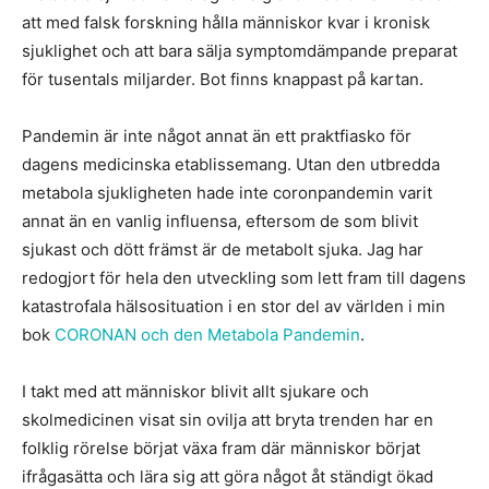
att med falsk forskning hålla människor kvar i kronisk
sjuklighet och att bara sälja symptomdämpande preparat
för tusentals miljarder. Bot finns knappast på kartan.
Pandemin är inte något annat än ett praktfiasko för
dagens medicinska etablissemang. Utan den utbredda
metabola sjukligheten hade inte coronpandemin varit
annat än en vanlig influensa, eftersom de som blivit
sjukast och dött främst är de metabolt sjuka. Jag har
redogjort för hela den utveckling som lett fram till dagens
katastrofala hälsosituation i en stor del av världen i min
bok
CORONAN och den Metabola Pandemin
.
I takt med att människor blivit allt sjukare och
skolmedicinen visat sin ovilja att bryta trenden har en
folklig rörelse börjat växa fram där människor börjat
ifrågasätta och lära sig att göra något åt ständigt ökad