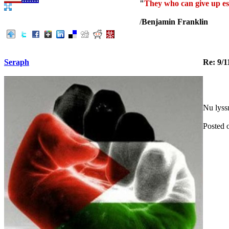
"
They who can give up esse
/
Benjamin Franklin
Seraph
Re: 9/11
Nu lyss
Posted 