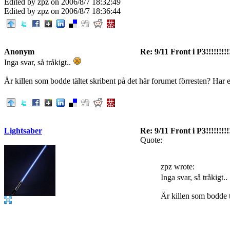
Edited by zpz on 2006/8/7 18:32:49
Edited by zpz on 2006/8/7 18:36:44
Anonym
Re: 9/11 Front i P3!!!!!!!!!
Inga svar, så tråkigt..
Är killen som bodde tältet skribent på det här forumet förresten? Har e
Lightsaber
Re: 9/11 Front i P3!!!!!!!!!
Quote:
zpz wrote:
Inga svar, så tråkigt..
Är killen som bodde t