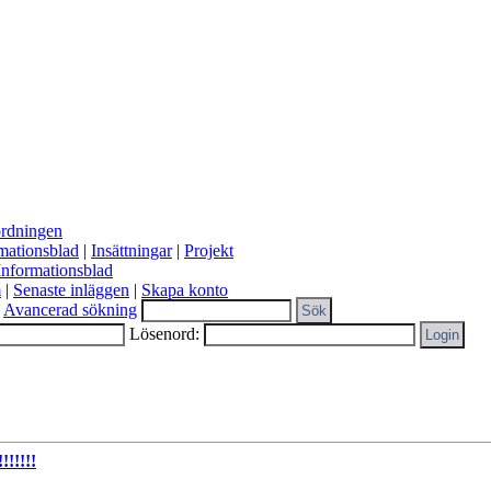
ordningen
mationsblad
|
Insättningar
|
Projekt
Informationsblad
m
|
Senaste inläggen
|
Skapa konto
Avancerad sökning
Lösenord:
!!!!!!