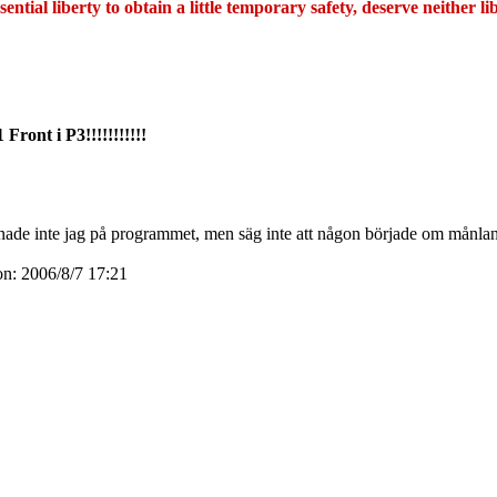
ntial liberty to obtain a little temporary safety, deserve neither lib
 Front i P3!!!!!!!!!!!
nade inte jag på programmet, men säg inte att någon började om månla
on: 2006/8/7 17:21