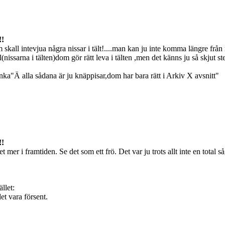
!!
 skall intevjua några nissar i tält!....man kan ju inte komma längre frå
l(nissarna i tälten)dom gör rätt leva i tälten ,men det känns ju så skjut st
a"Ä alla sådana är ju knäppisar,dom har bara rätt i Arkiv X avsnitt"
!!
er i framtiden. Se det som ett frö. Det var ju trots allt inte en total 
llet:
et vara försent.