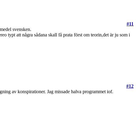
#11
n medel svensken.
ereo typt att några sådana skall få prata först om teorin,det är ju som i
#12
sågning av konspirationer. Jag missade halva programmet iof.