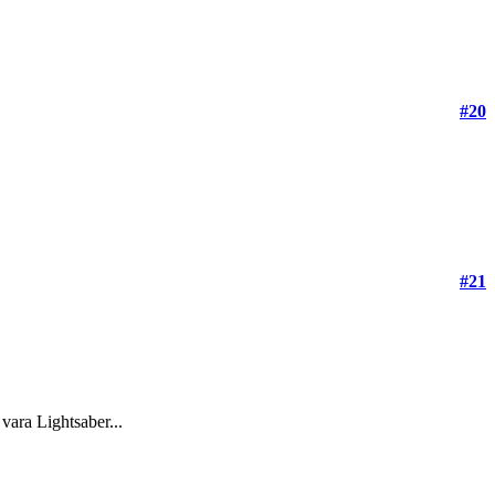
#20
#21
 vara Lightsaber...