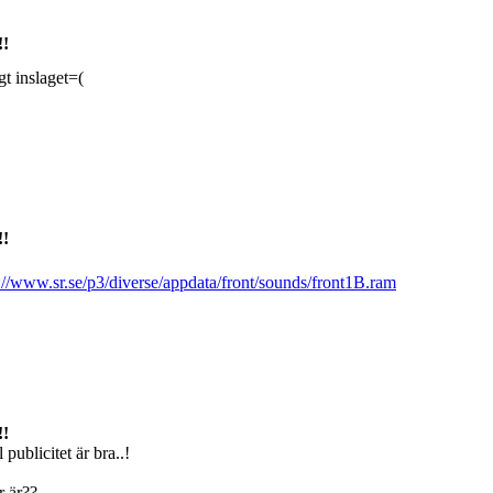
!!
gt inslaget=(
!!
://www.sr.se/p3/diverse/appdata/front/sounds/front1B.ram
!!
 publicitet är bra..!
r är??