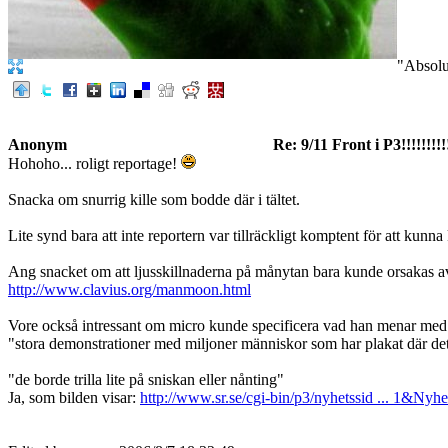
"Absolut
Anonym
Re: 9/11 Front i P3!!!!!!!!!
Hohoho... roligt reportage!
Snacka om snurrig kille som bodde där i tältet.
Lite synd bara att inte reportern var tillräckligt komptent för att k
Ang snacket om att ljusskillnaderna på månytan bara kunde orsakas av 
http://www.clavius.org/manmoon.html
Vore också intressant om micro kunde specificera vad han menar med
"stora demonstrationer med miljoner människor som har plakat där det 
"de borde trilla lite på sniskan eller nånting"
Ja, som bilden visar:
http://www.sr.se/cgi-bin/p3/nyhetssid ... 1&Ny