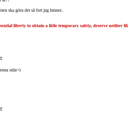
men ska göra det så fort jag hinner..
ntial liberty to obtain a little temporary safety, deserve neither lib
!!
denna sida=)
!!