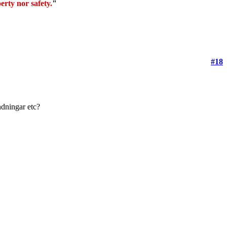
erty nor safety.
"
#18
ndningar etc?