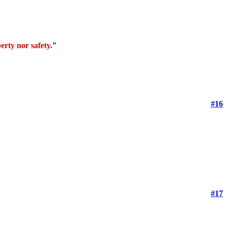
erty nor safety.
"
#16
#17