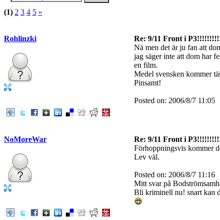
(1)
2
3
4
5
»
Rohlinzki
Re: 9/11 Front i P3!!!!!!!!!
Nä men det är ju fan att dom
jag säger inte att dom har fe
en film.
Medel svensken kommer tänk
Pinsamt!
Posted on: 2006/8/7 11:05
NoMoreWar
Re: 9/11 Front i P3!!!!!!!!!
Förhoppningsvis kommer det m
Lev väl.
Posted on: 2006/8/7 11:16
Mitt svar på Bodströmsamhä
Bli kriminell nu! snart kan d