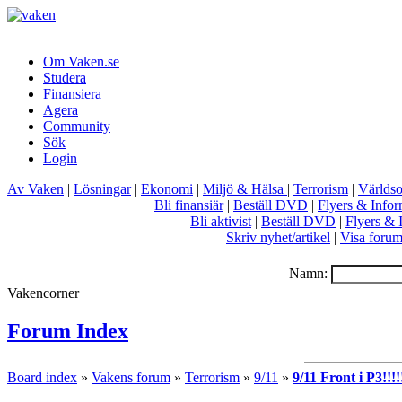
Om Vaken.se
Studera
Finansiera
Agera
Community
Sök
Login
Av Vaken
|
Lösningar
|
Ekonomi
|
Miljö & Hälsa
|
Terrorism
|
Världs
Bli finansiär
|
Beställ DVD
|
Flyers & Infor
Bli aktivist
|
Beställ DVD
|
Flyers & 
Skriv nyhet/artikel
|
Visa foru
Namn:
Vakencorner
Forum Index
Board index
»
Vakens forum
»
Terrorism
»
9/11
»
9/11 Front i P3!!!!!