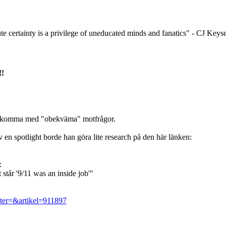
e certainty is a privilege of uneducated minds and fanatics" - CJ Keys
!!
unna komma med "obekväma" motfrågor.
en spotlight borde han göra lite research på den här länken:
:
står '9/11 was an inside job'"
heter=&artikel=911897