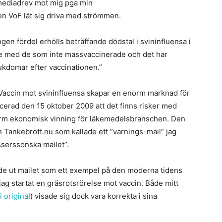
mediadrev mot mig pga min
en VoF lät sig driva med strömmen.
ngen fördel erhölls beträffande dödstal i svininfluensa i
e med de som inte massvaccinerade och det har
ukdomar efter vaccinationen.”
Vaccin mot svininfluensa skapar en enorm marknad för
cerad den 15 oktober 2009 att det finns risker med
orm ekonomisk vinning för läkemedelsbranschen. Den
Tankebrott.nu som kallade ett ”varnings-mail” jag
sasserssonska mailet”.
de ut mailet som ett exempel på den moderna tidens
ag startat en gräsrotsrörelse mot vaccin. Både mitt
i origina
l) visade sig dock vara korrekta i sina