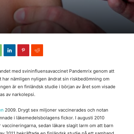
kandet med svininfluensavaccinet Pandemrix genom att
t har nämligen nyligen ändrat sin riskbedömning om
ngen är en finländsk studie i början av året som visade
bas av narkolepsi.
en
2009. Drygt sex miljoner vaccinerades och notan
mnade i läkemedelsbolagens fickor. I augusti 2010
vaccineringarna, sedan läkare slagit larm om att barn
 av 2011 bekräftade en finländsk studie på ett samband