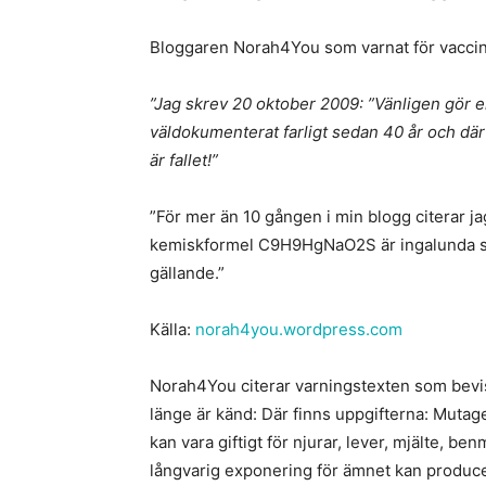
Bloggaren Norah4You som varnat för vaccine
”Jag skrev 20 oktober 2009: ”Vänligen gör e
väldokumenterat farligt sedan 40 år och där 
är fallet!”
”För mer än 10 gången i min blogg citerar j
kemiskformel C9H9HgNaO2S är ingalunda så
gällande.”
Källa:
norah4you.wordpress.com
Norah4You citerar varningstexten som bevi
länge är känd: Där finns uppgifterna: Mutag
kan vara giftigt för njurar, lever, mjälte, 
långvarig exponering för ämnet kan produc