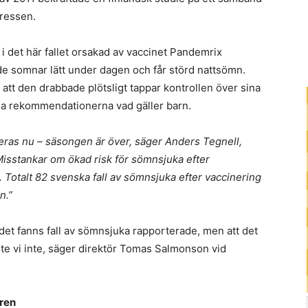
pressen.
i det här fallet orsakad av vaccinet Pandemrix
de somnar lätt under dagen och får störd nattsömn.
att den drabbade plötsligt tappar kontrollen över sina
sa rekommendationerna vad gäller barn.
eras nu – säsongen är över, säger Anders Tegnell,
 Misstankar om ökad risk för sömnsjuka efter
. Totalt 82 svenska fall av sömnsjuka efter vaccinering
n.”
 det fanns fall av sömnsjuka rapporterade, men att det
ste vi inte, säger direktör Tomas Salmonson vid
ren