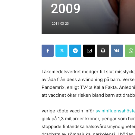
2009
2011-03-23
Läkemedelsverket medger till slut misslyc
avråda från dess användning på barn. Verke
Pandemrix, enligt TV4:s Kalla Fakta. Anledni
att vaccinet ökar risken bland barn att drab
verige köpte vaccin inför
svininfluensahöst
gick på 1,3 miljarder kronor, pengar som ha
stoppade finländska hälsovårdsmyndigheter 
drabbats av sömnsjuka, narkolepsi. I början