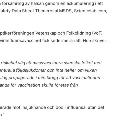
n försämring av hälsan genom en ackumulering i ett
al Safety Data Sheet Thimerosal MSDS, Sciencelab.com,
ptikerföreningen Vetenskap och Folkbildning (VoF)
svininfluensavaccinet fick sedermera rätt. Hon skriver i
 riskabel väg att massvaccinera svenska folket mot
ntuella följdsjukdomar och inte heller om vilken
 Jag propagerade i min blogg för att vaccinationen
ganda för vaccination skulle företas från
terade mot insjuknande och död i influensa, utan det
n.”