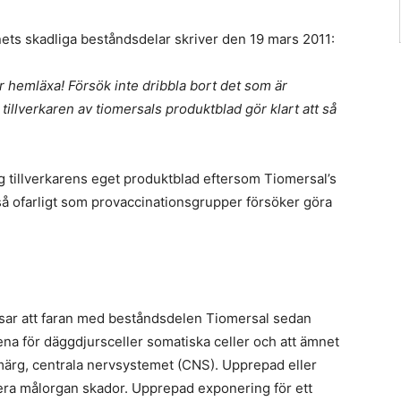
ts skadliga beståndsdelar skriver den 19 mars 2011:
r hemläxa! Försök inte dribbla bort det som är
tillverkaren av tiomersals produktblad gör klart att så
ag tillverkarens eget produktblad eftersom Tiomersal’s
 ofarligt som provaccinationsgrupper försöker göra
sar att faran med beståndsdelen Tiomersal sedan
ena för däggdjursceller somatiska celler och att ämnet
benmärg, centrala nervsystemet (CNS). Upprepad eller
era målorgan skador. Upprepad exponering för ett