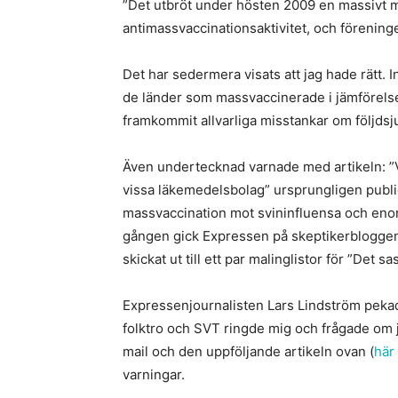
”Det utbröt under hösten 2009 en massivt 
antimassvaccinationsaktivitet, och förening
Det har sedermera visats att jag hade rätt. I
de länder som massvaccinerade i jämförels
framkommit allvarliga misstankar om följdsj
Även undertecknad varnade med artikeln: ”
vissa läkemedelsbolag” ursprungligen publi
massvaccination mot svininfluensa och en
gången gick Expressen på skeptikerbloggen 
skickat ut till ett par malinglistor för ”Det 
Expressenjournalisten Lars Lindström peka
folktro och SVT ringde mig och frågade om j
mail och den uppföljande artikeln ovan (
här 
varningar.