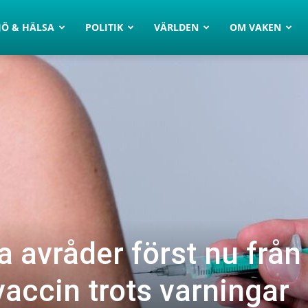
JÖ & HÄLSA
POLITIK
VÄRLDEN
OM VAKEN
 avråder först nu från
vaccin trots varningar