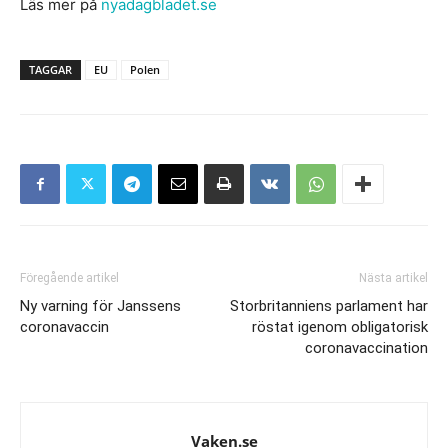
Läs mer på
nyadagbladet.se
TAGGAR
EU
Polen
Föregående artikel
Nästa artikel
Ny varning för Janssens
Storbritanniens parlament har
coronavaccin
röstat igenom obligatorisk
coronavaccination
Vaken.se