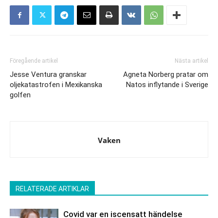
Föregående artikel
Nästa artikel
Jesse Ventura granskar
Agneta Norberg pratar om
oljekatastrofen i Mexikanska
Natos inflytande i Sverige
golfen
Vaken
RELATERADE ARTIKLAR
Covid var en iscensatt händelse