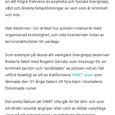
en allt högre frekvens av psykiska och fysiska övergrepp,
våld och direkta felbedömningar av vem som är kriminell
och inte.
Han beskriver i sin artikel hur polisen rivaliserar med
organiserad brottslighet, och vida överskrider hotet av
terroristaktiviteter till vardags.
Som exempel på dessa allt vanligare övergrepp beskriver
Roberts fallet med Rogelio Serrato som misstogs för en
kriminell person och ”avrättades” av polisen vid en räd
utförd felaktigt av ett av Kaliforniens
SWAT-team
som
lämnade den 31-årige fadern till fyra barn i bostadens
förkolnade ruiner.
Det enkla faktum att SWAT ofta går till fel dörr och som
ett direkt resultat angriper eller rent av dödar oskyldiga
visar på ett extremt slarv i myndighetsutövningen.