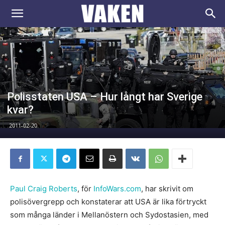
VAKEN.se
Polisstaten USA – Hur långt har Sverige
kvar?
2011-02-20
Paul Craig Roberts
, för
InfoWars.com
, har skrivit om
polisövergrepp och konstaterar att USA är lika förtryckt
som många länder i Mellanöstern och Sydostasien, med