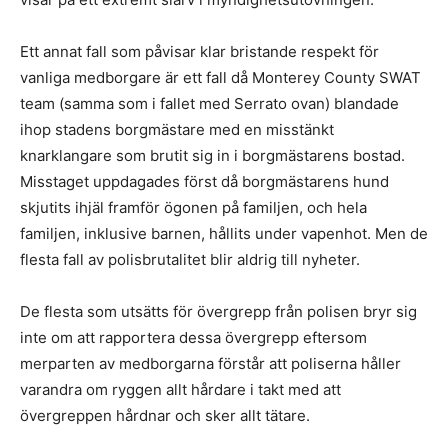
Ett annat fall som påvisar klar bristande respekt för
vanliga medborgare är ett fall då Monterey County SWAT
team (samma som i fallet med Serrato ovan) blandade
ihop stadens borgmästare med en misstänkt
knarklangare som brutit sig in i borgmästarens bostad.
Misstaget uppdagades först då borgmästarens hund
skjutits ihjäl framför ögonen på familjen, och hela
familjen, inklusive barnen, hållits under vapenhot. Men de
flesta fall av polisbrutalitet blir aldrig till nyheter.
De flesta som utsätts för övergrepp från polisen bryr sig
inte om att rapportera dessa övergrepp eftersom
merparten av medborgarna förstår att poliserna håller
varandra om ryggen allt hårdare i takt med att
övergreppen hårdnar och sker allt tätare.