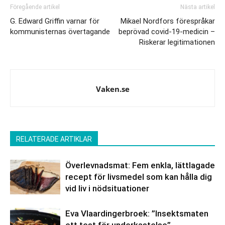
Föregående artikel
Nästa artikel
G. Edward Griffin varnar för
Mikael Nordfors förespråkar
kommunisternas övertagande
beprövad covid-19-medicin –
Riskerar legitimationen
Vaken.se
RELATERADE ARTIKLAR
Överlevnadsmat: Fem enkla, lättlagade
recept för livsmedel som kan hålla dig
vid liv i nödsituationer
Eva Vlaardingerbroek: ”Insektsmaten
ett test för underkastelse”