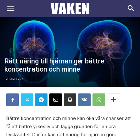
VAKEN.se
Rätt näring till hjärnan ger bättre
koncentration och minne
2020-06-23
Bättre koncentration och minne kan öka våra chanser att
få ett bättre yrkesliv och lägga grunden för en bra
livskvalitet. Därför kan rätt näring för hjärnan göra