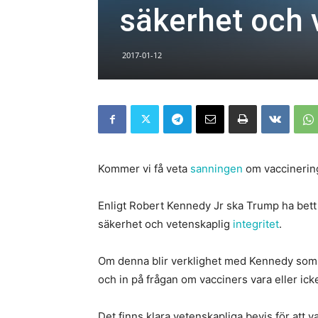
säkerhet och v
2017-01-12
Kommer vi få veta
sanningen
om vaccinering
Enligt Robert Kennedy Jr ska Trump ha bett
säkerhet och vetenskaplig
integritet
.
Om denna blir verklighet med Kennedy som or
och in på frågan om vacciners vara eller ick
Det finns klara vetenskapliga bevis för att