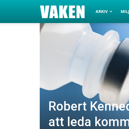
VAKEN.se
ARKIV
MIL
Robert Kenne
att leda komm