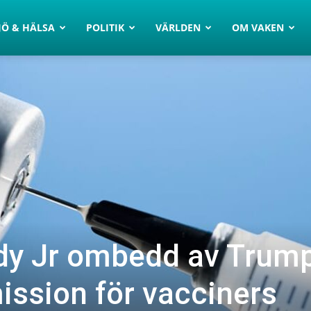
JÖ & HÄLSA
POLITIK
VÄRLDEN
OM VAKEN
dy Jr ombedd av Trum
ission för vacciners