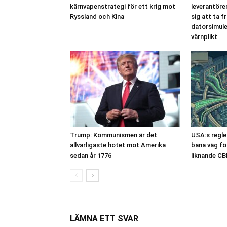
kärnvapenstrategi för ett krig mot
leverantöre
Ryssland och Kina
sig att ta f
datorsimule
värnplikt
Trump: Kommunismen är det
USA:s regle
allvarligaste hotet mot Amerika
bana väg fö
sedan år 1776
liknande C
LÄMNA ETT SVAR