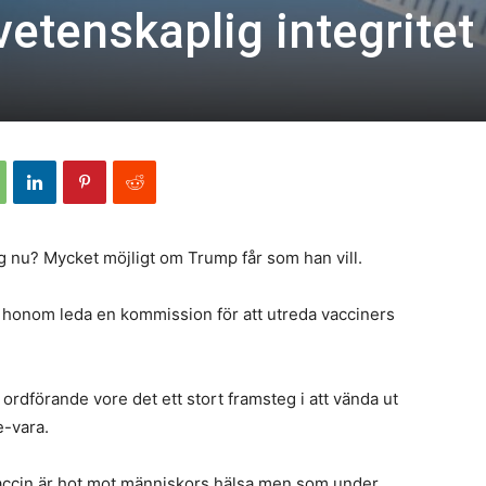
etenskaplig integritet
 nu? Mycket möjligt om Trump får som han vill.
 honom leda en kommission för att utreda vacciners
dförande vore det ett stort framsteg i att vända ut
e-vara.
 vaccin är hot mot människors hälsa men som under