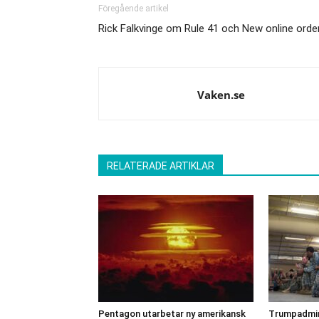
Föregående artikel
Rick Falkvinge om Rule 41 och New online orde
Vaken.se
RELATERADE ARTIKLAR
Pentagon utarbetar ny amerikansk
Trumpadmin