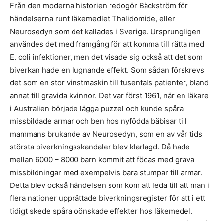
Från den moderna historien redogör Bäckström för
händelserna runt läkemedlet Thalidomide, eller
Neurosedyn som det kallades i Sverige. Ursprungligen
användes det med framgång för att komma till rätta med
E. coli infektioner, men det visade sig också att det som
biverkan hade en lugnande effekt. Som sådan förskrevs
det som en stor vinstmaskin till tusentals patienter, bland
annat till gravida kvinnor. Det var först 1961, när en läkare
i Australien började lägga puzzel och kunde spåra
missbildade armar och ben hos nyfödda bäbisar till
mammans brukande av Neurosedyn, som en av vår tids
största biverkningsskandaler blev klarlagd. Då hade
mellan 6000 – 8000 barn kommit att födas med grava
missbildningar med exempelvis bara stumpar till armar.
Detta blev också händelsen som kom att leda till att man i
flera nationer upprättade biverkningsregister för att i ett
tidigt skede spåra oönskade effekter hos läkemedel.