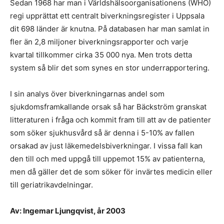
Sedan 1968 har man i Världshälsoorganisationens (WHO)
regi upprättat ett centralt biverkningsregister i Uppsala
dit 698 länder är knutna. På databasen har man samlat in
fler än 2,8 miljoner biverkningsrapporter och varje
kvartal tillkommer cirka 35 000 nya. Men trots detta
system så blir det som synes en stor underrapportering.
I sin analys över biverkningarnas andel som
sjukdomsframkallande orsak så har Bäckström granskat
litteraturen i fråga och kommit fram till att av de patienter
som söker sjukhusvård så är denna i 5-10% av fallen
orsakad av just läkemedelsbiverkningar. I vissa fall kan
den till och med uppgå till uppemot 15% av patienterna,
men då gäller det de som söker för invärtes medicin eller
till geriatrikavdelningar.
Av: Ingemar Ljungqvist, år 2003