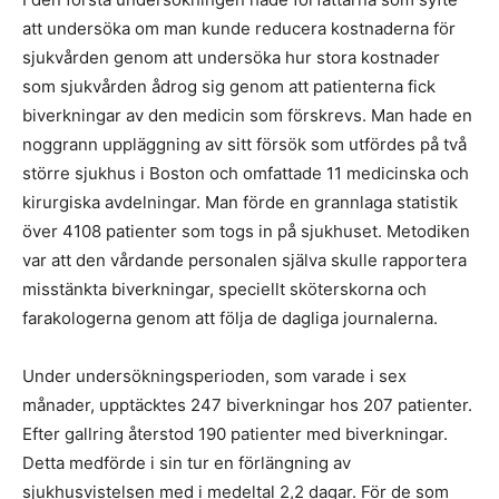
att undersöka om man kunde reducera kostnaderna för
sjukvården genom att undersöka hur stora kostnader
som sjukvården ådrog sig genom att patienterna fick
biverkningar av den medicin som förskrevs. Man hade en
noggrann uppläggning av sitt försök som utfördes på två
större sjukhus i Boston och omfattade 11 medicinska och
kirurgiska avdelningar. Man förde en grannlaga statistik
över 4108 patienter som togs in på sjukhuset. Metodiken
var att den vårdande personalen själva skulle rapportera
misstänkta biverkningar, speciellt sköterskorna och
farakologerna genom att följa de dagliga journalerna.
Under undersökningsperioden, som varade i sex
månader, upptäcktes 247 biverkningar hos 207 patienter.
Efter gallring återstod 190 patienter med biverkningar.
Detta medförde i sin tur en förlängning av
sjukhusvistelsen med i medeltal 2,2 dagar. För de som