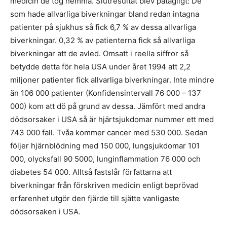
medicin de tog hemma. Slutresultat blev påtagligt: De
som hade allvarliga biverkningar bland redan intagna
patienter på sjukhus så fick 6,7 % av dessa allvarliga
biverkningar. 0,32 % av patienterna fick så allvarliga
biverkningar att de avled. Omsatt i reella siffror så
betydde detta för hela USA under året 1994 att 2,2
miljoner patienter fick allvarliga biverkningar. Inte mindre
än 106 000 patienter (Konfidensintervall 76 000 – 137
000) kom att dö på grund av dessa. Jämfört med andra
dödsorsaker i USA så är hjärtsjukdomar nummer ett med
743 000 fall. Tvåa kommer cancer med 530 000. Sedan
följer hjärnblödning med 150 000, lungsjukdomar 101
000, olycksfall 90 5000, lunginflammation 76 000 och
diabetes 54 000. Alltså fastslår författarna att
biverkningar från förskriven medicin enligt beprövad
erfarenhet utgör den fjärde till sjätte vanligaste
dödsorsaken i USA.