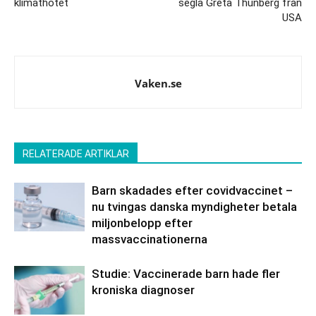
klimathotet
segla Greta Thunberg från
USA
Vaken.se
RELATERADE ARTIKLAR
Barn skadades efter covidvaccinet –
nu tvingas danska myndigheter betala
miljonbelopp efter
massvaccinationerna
Studie: Vaccinerade barn hade fler
kroniska diagnoser