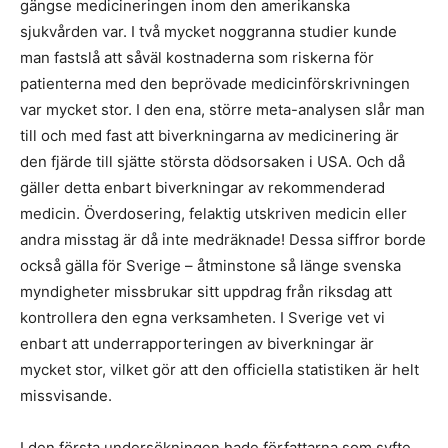
gängse medicineringen inom den amerikanska
sjukvården var. I två mycket noggranna studier kunde
man fastslå att såväl kostnaderna som riskerna för
patienterna med den beprövade medicinförskrivningen
var mycket stor. I den ena, större meta-analysen slår man
till och med fast att biverkningarna av medicinering är
den fjärde till sjätte största dödsorsaken i USA. Och då
gäller detta enbart biverkningar av rekommenderad
medicin. Överdosering, felaktig utskriven medicin eller
andra misstag är då inte medräknade! Dessa siffror borde
också gälla för Sverige – åtminstone så länge svenska
myndigheter missbrukar sitt uppdrag från riksdag att
kontrollera den egna verksamheten. I Sverige vet vi
enbart att underrapporteringen av biverkningar är
mycket stor, vilket gör att den officiella statistiken är helt
missvisande.
I den första undersökningen hade författarna som syfte