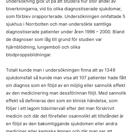
undersökning gick ut på att studera hur stor andel av
biverkningarna, vid tio olika diagnostiserade sjukdomar,
som förblev orapporterade. Undersökningen omfattade 5
sjukhus i Norrbotten och man undersökte samtliga
diagnostiserade patienter under åren 1996 – 2000. Bland
de diagnoser som låg till grund för studien var
hjärnblödning, lungemboli och olika
blodproppsbildningar.
Totalt kunde man i undersökningen finna att av 1349
sjukdomsfall så kunde man visa att 107 patienter hade fått
sin diagnos som en följd av en möjlig eller sannolik effekt
av den medicinering man dessförinnan följt. Med sannolik
effekt så definieras den som en klinisk händelse, som
följer i ett lagom tidsintervall efter det man förskrivit
medicin och där det förefaller osannolikt att tillståndet är
en följd av den bakomliggande sjukdomen eller andra
mediciner eller kemiska ämnen och där man ser att