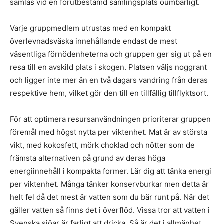
samlas vid en förutbestämd samlingsplats oumbärligt.
Varje gruppmedlem utrustas med en kompakt
överlevnadsväska innehållande endast de mest
väsentliga förnödenheterna och gruppen ger sig ut på en
resa till en avskild plats i skogen. Platsen väljs noggrant
och ligger inte mer än en två dagars vandring från deras
respektive hem, vilket gör den till en tillfällig tillflyktsort.
För att optimera resursanvändningen prioriterar gruppen
föremål med högst nytta per viktenhet. Mat är av största
vikt, med kokosfett, mörk choklad och nötter som de
främsta alternativen på grund av deras höga
energiinnehåll i kompakta former. Lär dig att tänka energi
per viktenhet. Många tänker konservburkar men detta är
helt fel då det mest är vatten som du bär runt på. När det
gäller vatten så finns det i överflöd. Vissa tror att vatten i
Svenska sjöar är farligt att dricka. Så är det i allmänhet