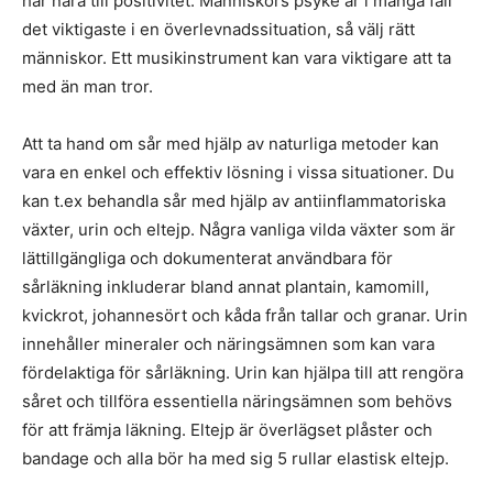
har nära till positivitet. Människors psyke är i många fall
det viktigaste i en överlevnadssituation, så välj rätt
människor. Ett musikinstrument kan vara viktigare att ta
med än man tror.
Att ta hand om sår med hjälp av naturliga metoder kan
vara en enkel och effektiv lösning i vissa situationer. Du
kan t.ex behandla sår med hjälp av antiinflammatoriska
växter, urin och eltejp. Några vanliga vilda växter som är
lättillgängliga och dokumenterat användbara för
sårläkning inkluderar bland annat plantain, kamomill,
kvickrot, johannesört och kåda från tallar och granar. Urin
innehåller mineraler och näringsämnen som kan vara
fördelaktiga för sårläkning. Urin kan hjälpa till att rengöra
såret och tillföra essentiella näringsämnen som behövs
för att främja läkning. Eltejp är överlägset plåster och
bandage och alla bör ha med sig 5 rullar elastisk eltejp.