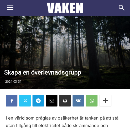
VAKEN.se
Skapa en överlevnadsgrupp
2024-03-31
I en värld som präglas av osäkerhet är tanken på att stå
utan tillgång till elektricitet både skrämmande och