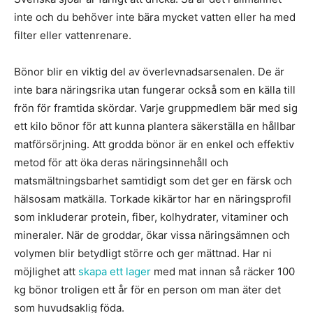
inte och du behöver inte bära mycket vatten eller ha med
filter eller vattenrenare.
Bönor blir en viktig del av överlevnadsarsenalen. De är
inte bara näringsrika utan fungerar också som en källa till
frön för framtida skördar. Varje gruppmedlem bär med sig
ett kilo bönor för att kunna plantera säkerställa en hållbar
matförsörjning. Att grodda bönor är en enkel och effektiv
metod för att öka deras näringsinnehåll och
matsmältningsbarhet samtidigt som det ger en färsk och
hälsosam matkälla. Torkade kikärtor har en näringsprofil
som inkluderar protein, fiber, kolhydrater, vitaminer och
mineraler. När de groddar, ökar vissa näringsämnen och
volymen blir betydligt större och ger mättnad. Har ni
möjlighet att
skapa ett lager
med mat innan så räcker 100
kg bönor troligen ett år för en person om man äter det
som huvudsaklig föda.