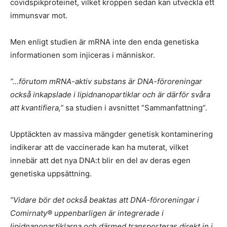
covidspikproteinet, vilket kroppen sedan kan utveckla ett
immunsvar mot.
Men enligt studien är mRNA inte den enda genetiska
informationen som injiceras i människor.
”…förutom mRNA-aktiv substans är DNA-föroreningar
också inkapslade i lipidnanopartiklar och är därför svåra
att kvantifiera,”
sa studien i avsnittet ”Sammanfattning”.
Upptäckten av massiva mängder genetisk kontaminering
indikerar att de vaccinerade kan ha muterat, vilket
innebär att det nya DNA:t blir en del av deras egen
genetiska uppsättning.
”Vidare bör det också beaktas att DNA-föroreningar i
Comirnaty® uppenbarligen är integrerade i
lipidnanopartiklarna och därmed transporteras direkt in i