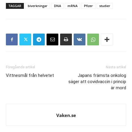
TAGGAR
biverkningar
DNA
mRNA
Pfizer
studier
Föregående artikel
Nästa artikel
Vittnesmål från helvetet
Japans främsta onkolog
säger att covidvaccin i princip
är mord
Vaken.se