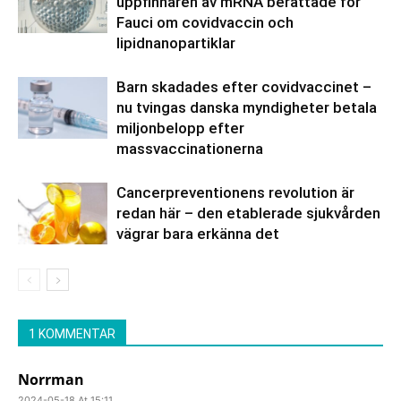
uppfinnaren av mRNA berättade för
Fauci om covidvaccin och
lipidnanopartiklar
Barn skadades efter covidvaccinet –
nu tvingas danska myndigheter betala
miljonbelopp efter
massvaccinationerna
Cancerpreventionens revolution är
redan här – den etablerade sjukvården
vägrar bara erkänna det
1 KOMMENTAR
Norrman
2024-05-18 At 15:11