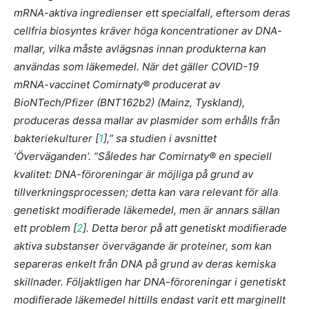
mRNA-aktiva ingredienser ett specialfall, eftersom deras
cellfria biosyntes kräver höga koncentrationer av DNA-
mallar, vilka måste avlägsnas innan produkterna kan
användas som läkemedel. När det gäller COVID-19
mRNA-vaccinet Comirnaty® producerat av
BioNTech/Pfizer (BNT162b2) (Mainz, Tyskland),
produceras dessa mallar av plasmider som erhålls från
bakteriekulturer [
1
],” sa studien i avsnittet
’Överväganden’. ”Således har Comirnaty® en speciell
kvalitet: DNA-föroreningar är möjliga på grund av
tillverkningsprocessen; detta kan vara relevant för alla
genetiskt modifierade läkemedel, men är annars sällan
ett problem [
2
]. Detta beror på att genetiskt modifierade
aktiva substanser övervägande är proteiner, som kan
separeras enkelt från DNA på grund av deras kemiska
skillnader. Följaktligen har DNA-föroreningar i genetiskt
modifierade läkemedel hittills endast varit ett marginellt