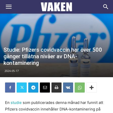
VAKEN.se
Studie: Pfizers covidvaccin har över 500
gånger tillåtna nivåer av DNA-
kontaminering
2024-05-17
En
studie
som publicerades denna månad har funnit att
Pfizers covidvaccin innehåller DNA-kontaminering på