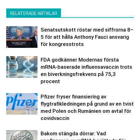
RELATERADE ARTIKLAR
Senatsutskott röstar med siffrorna 8–
5 för att hålla Anthony Fauci ansvarig
för kongresstrots
FDA godkänner Modernas första
mRNA-baserade influensavaccin trots
en biverkningsfrekvens på 75,3
procent
Pfizer fryser finansiering av
flygtrafikledningen på grund av en tvist
med Polen och Rumänien om avtal för
covidvaccin
Bakom stängda dörrar: Vad