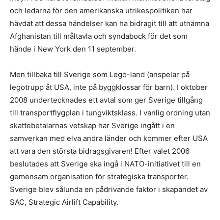
och ledarna för den amerikanska utrikespolitiken har
hävdat att dessa händelser kan ha bidragit till att utnämna
Afghanistan till måltavla och syndabock för det som
hände i New York den 11 september.
Men tillbaka till Sverige som Lego-land (anspelar på
legotrupp åt USA, inte på byggklossar för barn). I oktober
2008 undertecknades ett avtal som ger Sverige tillgång
till transportflygplan i tungviktsklass. I vanlig ordning utan
skattebetalarnas vetskap har Sverige ingått i en
samverkan med elva andra länder och kommer efter USA
att vara den största bidragsgivaren! Efter valet 2006
beslutades att Sverige ska ingå i NATO-initiativet till en
gemensam organisation för strategiska transporter.
Sverige blev sålunda en pådrivande faktor i skapandet av
SAC, Strategic Airlift Capability.