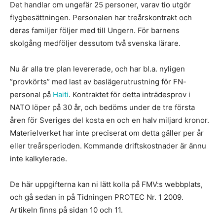
Det handlar om ungefär 25 personer, varav tio utgör
flygbesättningen. Personalen har treårskontrakt och
deras familjer följer med till Ungern. För barnens
skolgång medföljer dessutom två svenska lärare.
Nu är alla tre plan levererade, och har bl.a. nyligen
”provkörts” med last av baslägerutrustning för FN-
personal på
Haiti
. Kontraktet för detta inträdesprov i
NATO löper på 30 år, och bedöms under de tre första
åren för Sveriges del kosta en och en halv miljard kronor.
Materielverket har inte preciserat om detta gäller per år
eller treårsperioden. Kommande driftskostnader är ännu
inte kalkylerade.
De här uppgifterna kan ni lätt kolla på FMV:s webbplats,
och gå sedan in på Tidningen PROTEC Nr. 1 2009.
Artikeln finns på sidan 10 och 11.