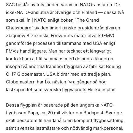
SAC består av tolv länder, varav tio NATO-anslutna. De
icke-NATO-anslutna är Sverige och Finland — dessa två
som skall in i NATO enligt boken ”The Grand
Chessboard” av den amerikanske presidentrådgivaren
Zbigniew Brzezinski. Försvarets materielverk (FMV)
genomförde processen tillsammans med USA enligt
FMV:s handläggare. Man har tecknat ett långvarigt
kontrakt om att tillsammans med de andra länderna
inköpa två enorma transportflygplan av fabrikat Boeing
C-17 Globemaster. USA bidrar med ett tredje plan.
Globemastern har f.ö. nästan fyra gånger så hög
lastkapacitet som svenska flygvapnets Herkulesplan.
Dessa flygplan är baserade på den ungerska NATO-
flygbasen Pápa, ca. 20 mil väster om Budapest. Sverige
skall dessutom tillhandahålla en komplett flygbesättning,
samt svenska lastmästare och nödvändig markpersonal.