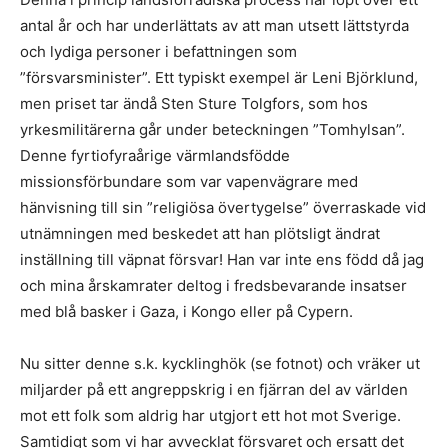
antal år och har underlättats av att man utsett lättstyrda
och lydiga personer i befattningen som
”försvarsminister”. Ett typiskt exempel är Leni Björklund,
men priset tar ändå Sten Sture Tolgfors, som hos
yrkesmilitärerna går under beteckningen ”Tomhylsan”.
Denne fyrtiofyraårige värmlandsfödde
missionsförbundare som var vapenvägrare med
hänvisning till sin ”religiösa övertygelse” överraskade vid
utnämningen med beskedet att han plötsligt ändrat
inställning till väpnat försvar! Han var inte ens född då jag
och mina årskamrater deltog i fredsbevarande insatser
med blå basker i Gaza, i Kongo eller på Cypern.
Nu sitter denne s.k. kycklinghök (se fotnot) och vräker ut
miljarder på ett angreppskrig i en fjärran del av världen
mot ett folk som aldrig har utgjort ett hot mot Sverige.
Samtidigt som vi har avvecklat försvaret och ersatt det