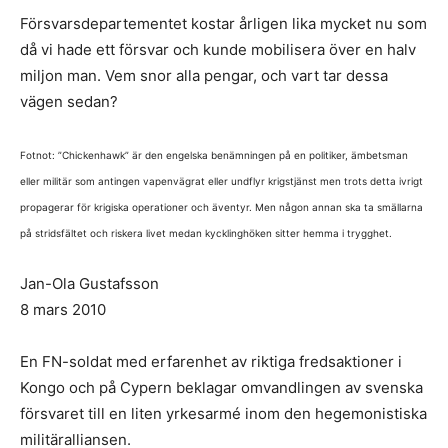
Försvarsdepartementet kostar årligen lika mycket nu som
då vi hade ett försvar och kunde mobilisera över en halv
miljon man. Vem snor alla pengar, och vart tar dessa
vägen sedan?
Fotnot: ”Chickenhawk” är den engelska benämningen på en politiker, ämbetsman
eller militär som antingen vapenvägrat eller undflyr krigstjänst men trots detta ivrigt
propagerar för krigiska operationer och äventyr. Men någon annan ska ta smällarna
på stridsfältet och riskera livet medan kycklinghöken sitter hemma i trygghet.
Jan-Ola Gustafsson
8 mars 2010
En FN-soldat med erfarenhet av riktiga fredsaktioner i
Kongo och på Cypern beklagar omvandlingen av svenska
försvaret till en liten yrkesarmé inom den hegemonistiska
militäralliansen.