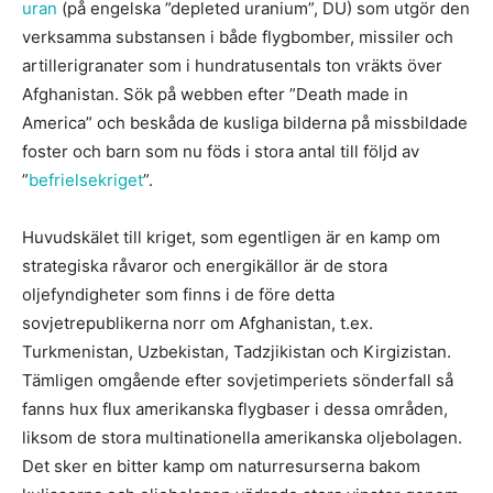
uran
(på engelska ”depleted uranium”, DU) som utgör den
verksamma substansen i både flygbomber, missiler och
artillerigranater som i hundratusentals ton vräkts över
Afghanistan. Sök på webben efter ”Death made in
America” och beskåda de kusliga bilderna på missbildade
foster och barn som nu föds i stora antal till följd av
”
befrielsekriget
”.
Huvudskälet till kriget, som egentligen är en kamp om
strategiska råvaror och energikällor är de stora
oljefyndigheter som finns i de före detta
sovjetrepublikerna norr om Afghanistan, t.ex.
Turkmenistan, Uzbekistan, Tadzjikistan och Kirgizistan.
Tämligen omgående efter sovjetimperiets sönderfall så
fanns hux flux amerikanska flygbaser i dessa områden,
liksom de stora multinationella amerikanska oljebolagen.
Det sker en bitter kamp om naturresurserna bakom