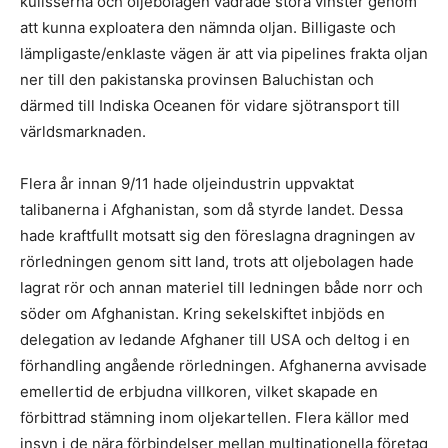
kulisserna och oljebolagen vädrade stora vinster genom
att kunna exploatera den nämnda oljan. Billigaste och
lämpligaste/enklaste vägen är att via pipelines frakta oljan
ner till den pakistanska provinsen Baluchistan och
därmed till Indiska Oceanen för vidare sjötransport till
världsmarknaden.
Flera år innan 9/11 hade oljeindustrin uppvaktat
talibanerna i Afghanistan, som då styrde landet. Dessa
hade kraftfullt motsatt sig den föreslagna dragningen av
rörledningen genom sitt land, trots att oljebolagen hade
lagrat rör och annan materiel till ledningen både norr och
söder om Afghanistan. Kring sekelskiftet inbjöds en
delegation av ledande Afghaner till USA och deltog i en
förhandling angående rörledningen. Afghanerna avvisade
emellertid de erbjudna villkoren, vilket skapade en
förbittrad stämning inom oljekartellen. Flera källor med
insyn i de nära förbindelser mellan multinationella företag