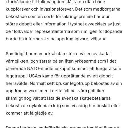
i förhållande till folkmängden står vi nu utan både
kuppförsvar och invasionsförsvar. Det som medborgarna
bekostade som en sorts försäkringspremie har utan
större debatt eller information i tysthet avvecklats av just
de ”folkvalda” representanterna som rimligen fortlöpande
borde ha informerat sina uppdragsgivare, väljarna.
Samtidigt har man också utan större väsen avskaffat
värnplikten, och satsar på en liten yrkesarmé som i det
planerade NATO-medlemskapet kommer att fungera som
legotrupp i USA:s kamp för upprättande av ett globalt
herravälde. Normalt sett brukar legotrupp bekostas av sin
uppdragsgivare, men i detta fall har våra politiker
skamligt nog valt att låta de svenska skattebetalarna
bekosta de nykoloniala krig som vi aldrig har önskat eller
kommer att få glädje av.
Denna i princip landsförrädiska process har löpt över ett