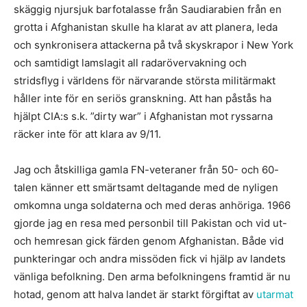
skäggig njursjuk barfotalasse från Saudiarabien från en
grotta i Afghanistan skulle ha klarat av att planera, leda
och synkronisera attackerna på två skyskrapor i New York
och samtidigt lamslagit all radarövervakning och
stridsflyg i världens för närvarande största militärmakt
håller inte för en seriös granskning. Att han påstås ha
hjälpt CIA:s s.k. ”dirty war” i Afghanistan mot ryssarna
räcker inte för att klara av 9/11.
Jag och åtskilliga gamla FN-veteraner från 50- och 60-
talen känner ett smärtsamt deltagande med de nyligen
omkomna unga soldaterna och med deras anhöriga. 1966
gjorde jag en resa med personbil till Pakistan och vid ut-
och hemresan gick färden genom Afghanistan. Både vid
punkteringar och andra missöden fick vi hjälp av landets
vänliga befolkning. Den arma befolkningens framtid är nu
hotad, genom att halva landet är starkt förgiftat av
utarmat