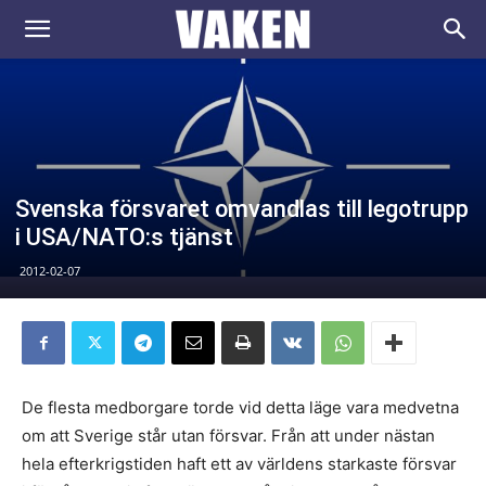
VAKEN.se
Svenska försvaret omvandlas till legotrupp
i USA/NATO:s tjänst
2012-02-07
De flesta medborgare torde vid detta läge vara medvetna
om att Sverige står utan försvar. Från att under nästan
hela efterkrigstiden haft ett av världens starkaste försvar