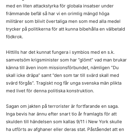
med en liten attackstyrka för globala insatser under
främmande befäl så har vi en orimlig mängd höga
militärer som blivit övertaliga men som med alla medel
trycker på politikerna för att kunna bibehålla en välbetald
födkrok.
Hittills har det kunnat fungera i symbios med en s.k.
samvetsöm krigsminister som har ”glömt” vad man brukar
känna till även inom missionsförbundet, nämligen ”Du
skall icke dräpa” samt ”den som tar till svärd skall med
svärd förgås”. Tragiskt nog får unga svenska män plikta
med livet för denna politiska konstruktion.
Sagan om jakten på terrorister är fortfarande en saga.
Inga bevis har ännu efter snart tio år framlagts för att
skulden till händelsen som kallas 9/11 i New York skulle
ha utförts av afghaner eller deras stat. Påståendet att en