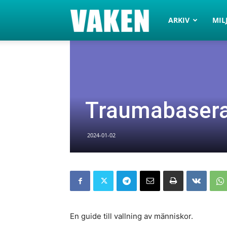
VAKEN.se
ARKIV
MIL
Traumabasera
2024-01-02
En guide till vallning av människor.