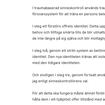
I traumabaserad sinneskontroll används trau
försvarssystem för att träna en persons bet
I steg ett förstörs offrets identitet. Detta
behov och tillfoga smärta tills de blir utmatt
de inte längre på sig själva och blir mottagl
I steg två, genom ett strikt system av belön
identitet. Den nya identiteten tränas att iso
med den tidigare identiteten.
Och slutligen i steg tre, genom fortsatt anv
jag enligt sinneskontrollörens val.
För att detta ska fungera måste ämnet förb
hålla dem i ett hjälplöst offer tillstånd med