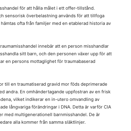
andel för att hålla målet i ett offer-tillstånd.
h sensorisk överbelastning används för att tillfoga
ämtas ofta från familjer med en etablerad historia av
l traumamisshandel innebär att en person misshandlar
misshandla sitt barn, och den personen växer upp för att
ökar en persons mottaglighet för traumabaserad
 till en traumatiserad gravid mor föds deprimerade
med andra. En omhändertagande uppfostran av en frisk
ena, vilket indikerar en in-utero omvandling av
ade långvariga förändringar i DNA. Detta är varför CIA
iljer med multigenerationell barnmisshandel. De är
dsledare alla kommer från samma släktlinjer.