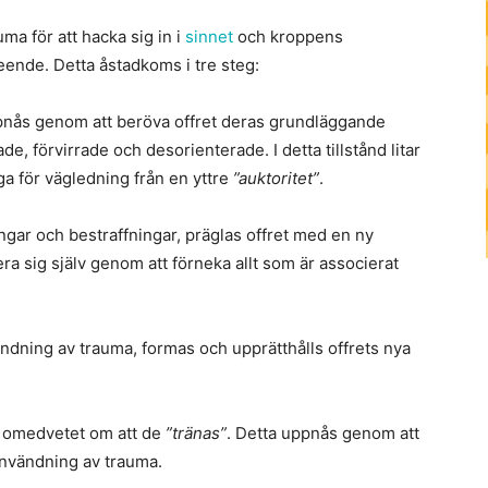
ma för att hacka sig in i
sinnet
och kroppens
eende. Detta åstadkoms i tre steg:
 uppnås genom att beröva offret deras grundläggande
ade, förvirrade och desorienterade. I detta tillstånd litar
iga för vägledning från en yttre
”auktoritet”
.
ingar och bestraffningar, präglas offret med en ny
lera sig själv genom att förneka allt som är associerat
ändning av trauma, formas och upprätthålls offrets nya
li omedvetet om att de
”tränas”
. Detta uppnås genom att
 användning av trauma.