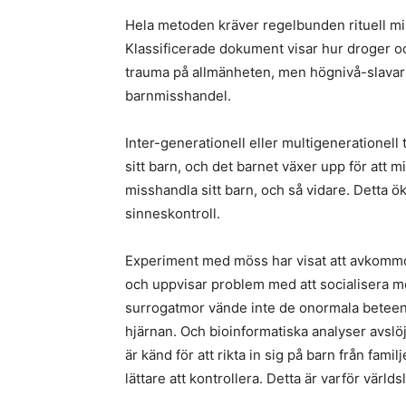
Hela metoden kräver regelbunden rituell missh
Klassificerade dokument visar hur droger oc
trauma på allmänheten, men högnivå-slavar h
barnmisshandel.
Inter-generationell eller multigenerationel
sitt barn, och det barnet växer upp för att 
misshandla sitt barn, och så vidare. Detta 
sinneskontroll.
Experiment med möss har visat att avkommor
och uppvisar problem med att socialisera 
surrogatmor vände inte de onormala beteend
hjärnan. Och bioinformatiska analyser avslöj
är känd för att rikta in sig på barn från fam
lättare att kontrollera. Detta är varför värl