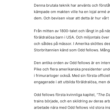
Denna brutala teknik har använts och först
kämpade om makten ville ha en lojal armé av 
dem. Och bevisen visar att detta är hur vår
Från mitten av 1800-talet och långt in på n
föräldralösa barn i USA. Och miljontals öv
och såldes på mässor. I Amerika sköttes dess
Storbritannien känd som Odd fellows. Många
Den antika orden av Odd fellows är en inte
Pike och flera amerikanska presidenter un
i frimurarloger också. Med sin första officiel
engagerade i att utbilda föräldralösa, men
Odd fellows första kvinnliga kapitel,
”The Da
trains började, och en skildring av deras 
arbetade nära med Odd fellows vid stora in