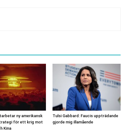
tarbetar ny amerikansk
Tulsi Gabbard: Faucis uppträdande
rategi för ett krig mot
gjorde mig illamående
h Kina