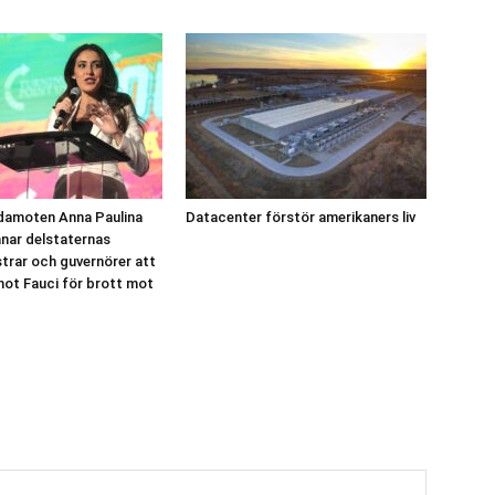
damoten Anna Paulina
Datacenter förstör amerikaners liv
nar delstaternas
strar och guvernörer att
mot Fauci för brott mot