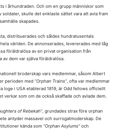
åtts i århundraden. Och om en grupp människor som
soldater, skulle det enklaste sättet vara att avla fram
t samhälle skapades.
ästa, distribuerades och såldes hundratusentals
er hela världen. De annonserades, levererades med tåg
a föräldralösa av en privat organisation från
 av dem var själva föräldralösa.
rnationell broderskap vars medlemmar, såsom Albert
der perioden med
”Orphan Trains”
, ofta var medlemmar
la loge i USA etablerad 1819, är Odd fellows officiellt
 det verkar som om de också skaffade och avlade dem.
ughters of Rebekah”
, grundades strax före orphan
arbete antyder massavel och surrogatmoderskap. De
stitutioner kända som
”Orphan Asylums”
och