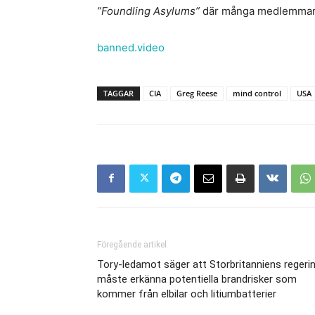
”Foundling Asylums”
där många medlemmar 
banned.video
TAGGAR
CIA
Greg Reese
mind control
USA
Föregående artikel
Tory-ledamot säger att Storbritanniens regeri
måste erkänna potentiella brandrisker som
kommer från elbilar och litiumbatterier