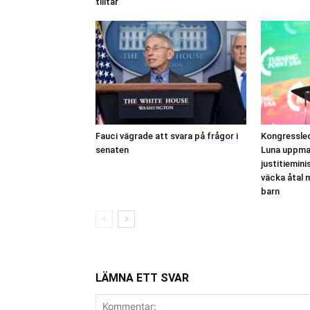
tilltar
Fauci vägrade att svara på frågor i
Kongressle
senaten
Luna uppma
justitiemini
väcka åtal 
barn
LÄMNA ETT SVAR