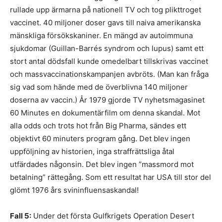
rullade upp ärmarna på nationell TV och tog plikttroget
vaccinet. 40 miljoner doser gavs till naiva amerikanska
mänskliga försökskaniner. En mängd av autoimmuna
sjukdomar (Guillan-Barrés syndrom och lupus) samt ett
stort antal dödsfall kunde omedelbart tillskrivas vaccinet
och massvaccinationskampanjen avbröts. (Man kan fråga
sig vad som hände med de överblivna 140 miljoner
doserna av vaccin.) År 1979 gjorde TV nyhetsmagasinet
60 Minutes en dokumentärfilm om denna skandal. Mot
alla odds och trots hot från Big Pharma, sändes ett
objektivt 60 minuters program gång. Det blev ingen
uppföljning av historien, inga straffrättsliga åtal
utfärdades någonsin. Det blev ingen ”massmord mot
betalning” rättegång. Som ett resultat har USA till stor del
glömt 1976 års svininfluensaskandal!
Fall 5:
Under det första Gulfkrigets Operation Desert