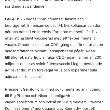
spridning av pandemier.
Fall 4:
1976 begås ”Svininfluensa” fiaskot och
bedrägeriet. En ensam soldat i Ft. Dix kollapsar och dör
när han deltar i en intensiv ”forcerad marsch” i Ft. Dix
efter att ha blivit vaccinerad med ett ”experimentellt”
vaccin. Omedelbart sätter CDC igång och förklarar att en
landsomfattande svininfluensapandemi pågår. Av en
tillfällighet, naturligtvis, råkar CDC redan ha mer än 200
miljoner doser av svininfluensavaccin i lager, bestående
av ”levande”, men försvagat virus och experimentella
adjuvanser (tillsatser).
President Gerald Ford, (med dokumenterad anknytning
till Big Pharma och Nixons hemliga virala
vapenlaboratorium och också en viktig medlem i ”Warren
Kommissionens” mörkläggning av Kennedy-mordet)