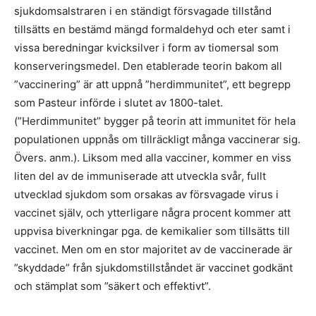
sjukdomsalstraren i en ständigt försvagade tillstånd
tillsätts en bestämd mängd formaldehyd och eter samt i
vissa beredningar kvicksilver i form av tiomersal som
konserveringsmedel. Den etablerade teorin bakom all
”vaccinering” är att uppnå ”herdimmunitet”, ett begrepp
som Pasteur införde i slutet av 1800-talet.
(”Herdimmunitet” bygger på teorin att immunitet för hela
populationen uppnås om tillräckligt många vaccinerar sig.
Övers. anm.). Liksom med alla vacciner, kommer en viss
liten del av de immuniserade att utveckla svår, fullt
utvecklad sjukdom som orsakas av försvagade virus i
vaccinet själv, och ytterligare några procent kommer att
uppvisa biverkningar pga. de kemikalier som tillsätts till
vaccinet. Men om en stor majoritet av de vaccinerade är
”skyddade” från sjukdomstillståndet är vaccinet godkänt
och stämplat som ”säkert och effektivt”.