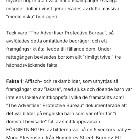
mycket högre utan vaccinationskampanjen! Otaliga
miljoner dollar i vinst genererades av detta massiva
”medicinska” bedrägeri.
Tack vare ”The Advertiser Protective Bureau”, så
avslöjades detta omfattande bedrägeri och ett
framgångsrikt åtal ledde till fällande dom. Under
rättegången bevisades bortom allt ”rimligt tvivel” tre
häpnadsväckande fakta.
Fakta 1:
Affisch- och reklambilder, som utnyttjas så
framgångsrikt av ”läkare”, med sjuka och döende barn var
inte ens lokala smittkoppsfall vilka de framställts som!
”The Advertiser Protective Bureau” dokumenterade att
det var bilder på engelska barn som var offer för ”i
domstol bevisade” fall av smittkoppsvaccin
FÖRGIFTNING! En av bilderna var på en 5 veckors baby –
Mona Stevenson, från Humphrey Street, Burnley. Ett