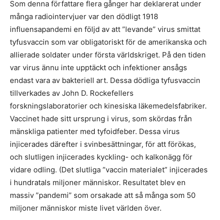
Som denna författare flera gånger har deklarerat under
många radiointervjuer var den dödligt 1918
influensapandemi en följd av att ”levande” virus smittat
tyfusvaccin som var obligatoriskt för de amerikanska och
allierade soldater under första världskriget. På den tiden
var virus ännu inte upptäckt och infektioner ansågs
endast vara av bakteriell art. Dessa dödliga tyfusvaccin
tillverkades av John D. Rockefellers
forskningslaboratorier och kinesiska läkemedelsfabriker.
Vaccinet hade sitt ursprung i virus, som skördas från
mänskliga patienter med tyfoidfeber. Dessa virus
injicerades därefter i svinbesättningar, för att förökas,
och slutligen injicerades kyckling- och kalkonägg för
vidare odling. (Det slutliga ”vaccin materialet” injicerades
i hundratals miljoner människor. Resultatet blev en
massiv ”pandemi” som orsakade att så många som 50
miljoner människor miste livet världen över.