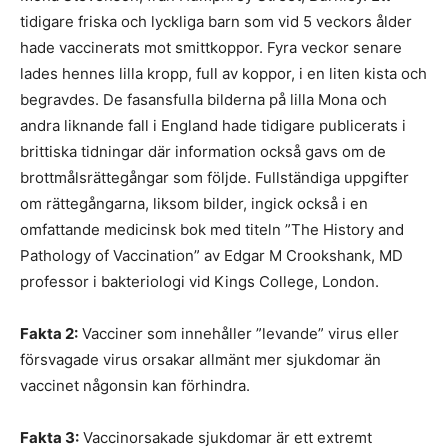
tidigare friska och lyckliga barn som vid 5 veckors ålder
hade vaccinerats mot smittkoppor. Fyra veckor senare
lades hennes lilla kropp, full av koppor, i en liten kista och
begravdes. De fasansfulla bilderna på lilla Mona och
andra liknande fall i England hade tidigare publicerats i
brittiska tidningar där information också gavs om de
brottmålsrättegångar som följde. Fullständiga uppgifter
om rättegångarna, liksom bilder, ingick också i en
omfattande medicinsk bok med titeln ”The History and
Pathology of Vaccination” av Edgar M Crookshank, MD
professor i bakteriologi vid Kings College, London.
Fakta 2:
Vacciner som innehåller ”levande” virus eller
försvagade virus orsakar allmänt mer sjukdomar än
vaccinet någonsin kan förhindra.
Fakta 3:
Vaccinorsakade sjukdomar är ett extremt