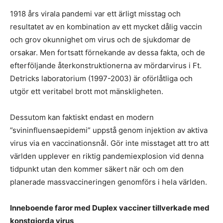
1918 års virala pandemi var ett ärligt misstag och
resultatet av en kombination av ett mycket dålig vaccin
och grov okunnighet om virus och de sjukdomar de
orsakar. Men fortsatt förnekande av dessa fakta, och de
efterföljande återkonstruktionerna av mördarvirus i Ft.
Detricks laboratorium (1997-2003) är oförlåtliga och
utgör ett veritabel brott mot mänskligheten.
Dessutom kan faktiskt endast en modern
”svininfluensaepidemi” uppstå genom injektion av aktiva
virus via en vaccinationsnål. Gör inte misstaget att tro att
världen upplever en riktig pandemiexplosion vid denna
tidpunkt utan den kommer säkert när och om den
planerade massvaccineringen genomförs i hela världen.
Inneboende faror med Duplex vacciner tillverkade med
konstgjorda virus