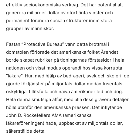
effektiv socioekonomiska verktyg. Det har potential att
generera miljarder dollar av oförtjänta vinster och
permanent förändra sociala strukturer inom stora
grupper av människor.
Fastän ”Protective Bureau” vann detta brottmål i
domstolen förlorade det amerikanska folket Ärendet
borde skapat rubriker på tidningarnas förstasidor i hela
nationen och visat modus operandi hos vissa korrupta
”läkare”. Hur, med hjälp av bedrägeri, svek och skojeri, de
gjorde förtjänster på miljontals dollar medan tusentals
oskyldiga, tillitsfulla och naiva amerikaner led och dog.
Hela denna smutsiga affär, med alla dess gravera detaljer,
hölls utanför den amerikanska pressen. Det inflytande
John D. Rockefellers AMA (amerikanska
läkareföreningen) hade, uppbackat av miljontals dollar,
säkerställde detta.