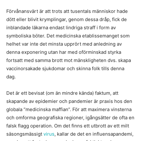
Förvånansvärt är att trots att tusentals människor hade
dött eller blivit krymplingar, genom dessa dråp, fick de
inblandade läkarna endast lindriga straff i form av
symboliska böter. Det medicinska etablissemanget som
helhet var inte det minsta upprört med anledning av
denna exponering utan har med oförminskad styrka
fortsatt med samma brott mot mänskligheten dvs. skapa
vaccinorsakade sjukdomar och skinna folk tills denna
dag.
Det är ett bevisat (om än mindre kända) faktum, att
skapande av epidemier och pandemier är praxis hos den
globala ”medicinska maffian”. För att maximera vinsterna
och omforma geografiska regioner, igångsätter de ofta en
falsk flagg operation. Om det finns ett utbrott av ett milt
säsongsmässigt
virus
, kallar de det en influensapandemi,