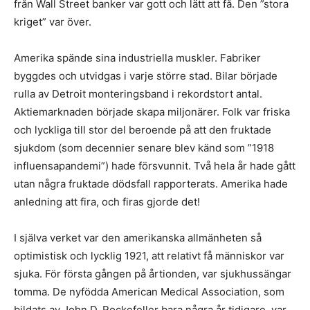
från Wall Street banker var gott och lätt att få. Den ”stora
kriget” var över.
Amerika spände sina industriella muskler. Fabriker
byggdes och utvidgas i varje större stad. Bilar började
rulla av Detroit monteringsband i rekordstort antal.
Aktiemarknaden började skapa miljonärer. Folk var friska
och lyckliga till stor del beroende på att den fruktade
sjukdom (som decennier senare blev känd som ”1918
influensapandemi”) hade försvunnit. Två hela år hade gått
utan några fruktade dödsfall rapporterats. Amerika hade
anledning att fira, och firas gjorde det!
I själva verket var den amerikanska allmänheten så
optimistisk och lycklig 1921, att relativt få människor var
sjuka. För första gången på årtionden, var sjukhussängar
tomma. De nyfödda American Medical Association, som
bildats av John D. Rockefeller bara några år tidigare, var