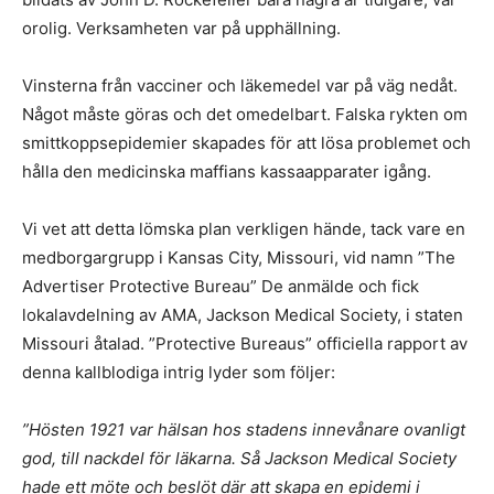
orolig. Verksamheten var på upphällning.
Vinsterna från vacciner och läkemedel var på väg nedåt.
Något måste göras och det omedelbart. Falska rykten om
smittkoppsepidemier skapades för att lösa problemet och
hålla den medicinska maffians kassaapparater igång.
Vi vet att detta lömska plan verkligen hände, tack vare en
medborgargrupp i Kansas City, Missouri, vid namn ”The
Advertiser Protective Bureau” De anmälde och fick
lokalavdelning av AMA, Jackson Medical Society, i staten
Missouri åtalad. ”Protective Bureaus” officiella rapport av
denna kallblodiga intrig lyder som följer:
”Hösten 1921 var hälsan hos stadens innevånare ovanligt
god, till nackdel för läkarna. Så Jackson Medical Society
hade ett möte och beslöt där att skapa en epidemi i