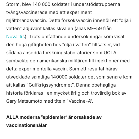
Storm, blev 140 000 soldater i understödstrupperna
tvångsvaccinerade med ett experiment
mjältbrandsvaccin. Detta försöksvaccin innehöll ett ”olja i
vatten” adjuvant kallas skvalen (alias MF-59 från
Novartis
). Trots omfattande undersökningar som visat
den höga giftigheten hos ”olja i vatten” tillsatser, vid
sådana ansedda forskningslaboratorier som UCLA,
samtyckte den amerikanska militären till injektioner med
detta experimentella vaccin. Som ett resultat härav
utvecklade samtliga 140000 soldater det som senare kom
att kallas ”Gulfkrigssyndromet”. Denna obehagliga
historia förklaras i en mycket ärlig och trovärdig bok av
Gary Matsumoto med titeln ”Vaccine-A”.
ALLA moderna ”epidemier” är orsakade av
vaccinationsnålar