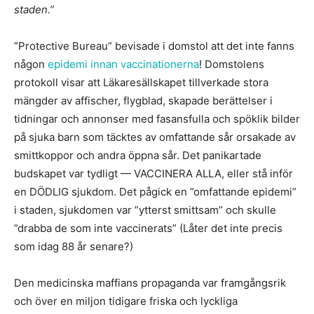
staden.”
”Protective Bureau” bevisade i domstol att det inte fanns
någon
epidemi innan vaccinationerna
! Domstolens
protokoll visar att Läkaresällskapet tillverkade stora
mängder av affischer, flygblad, skapade berättelser i
tidningar och annonser med fasansfulla och spöklik bilder
på sjuka barn som täcktes av omfattande sår orsakade av
smittkoppor och andra öppna sår. Det panikartade
budskapet var tydligt — VACCINERA ALLA, eller stå inför
en DÖDLIG sjukdom. Det pågick en ”omfattande epidemi”
i staden, sjukdomen var ”ytterst smittsam” och skulle
”drabba de som inte vaccinerats” (Låter det inte precis
som idag 88 år senare?)
Den medicinska maffians propaganda var framgångsrik
och över en miljon tidigare friska och lyckliga