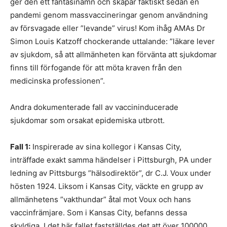
ger den ett fantasinamn och skapar faktiskt sedan en
pandemi genom massvaccineringar genom användning
av försvagade eller ”levande” virus! Kom ihåg AMAs Dr
Simon Louis Katzoff chockerande uttalande: ”läkare lever
av sjukdom, så att allmänheten kan förvänta att sjukdomar
finns till förfogande för att möta kraven från den
medicinska professionen”.
Andra dokumenterade fall av vaccininducerade
sjukdomar som orsakat epidemiska utbrott.
Fall 1:
Inspirerade av sina kollegor i Kansas City,
inträffade exakt samma händelser i Pittsburgh, PA under
ledning av Pittsburgs ”hälsodirektör”, dr C.J. Voux under
hösten 1924. Liksom i Kansas City, väckte en grupp av
allmänhetens ”vakthundar” åtal mot Voux och hans
vaccinfrämjare. Som i Kansas City, befanns dessa
skyldiga. I det här fallet fastställdes det att över 100000