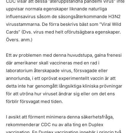
CDC visar att dessa ”återuppståndna pandemi virus” inte
uppvisar normala egenskaper liknande naturliga
influensavirus såsom de säsongsåterkommande H3N2
virusstammarna. De förra beskrivs bäst som ”Viral Wild
Cards” (Dvs. virus med helt oförutsägbara egenskaper.
Övers. anm.)
Ett av problemen med denna huvudstupa, galna frenesi
där amerikaner skall vaccineras med en rad i
laboratorium återskapade virus, försvagade eller
annorlunda, i ett oprövat experimentellt vaccin är att
detta inte har genomgått långsiktiga kliniska prövningar
för att utröna hur viruset ändrar sig eller om det ens
förblir försvagat med tiden.
I avsikt att förment minimera denna säkerhetsfråga,
rekommenderar CDC nu av alla ting en Duplex
vaccination. En Duplex vaccination innebär i princip två