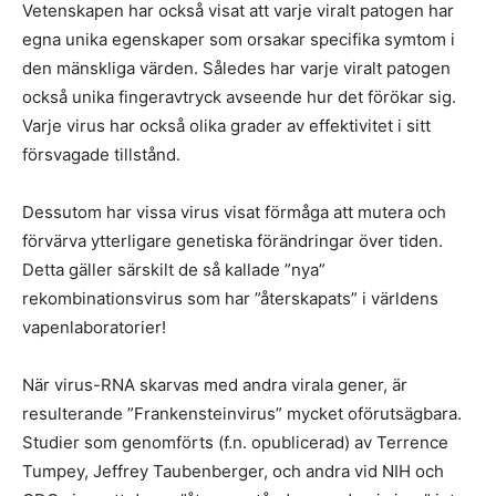
Vetenskapen har också visat att varje viralt patogen har
egna unika egenskaper som orsakar specifika symtom i
den mänskliga värden. Således har varje viralt patogen
också unika fingeravtryck avseende hur det förökar sig.
Varje virus har också olika grader av effektivitet i sitt
försvagade tillstånd.
Dessutom har vissa virus visat förmåga att mutera och
förvärva ytterligare genetiska förändringar över tiden.
Detta gäller särskilt de så kallade ”nya”
rekombinationsvirus som har ”återskapats” i världens
vapenlaboratorier!
När virus-RNA skarvas med andra virala gener, är
resulterande ”Frankensteinvirus” mycket oförutsägbara.
Studier som genomförts (f.n. opublicerad) av Terrence
Tumpey, Jeffrey Taubenberger, och andra vid NIH och