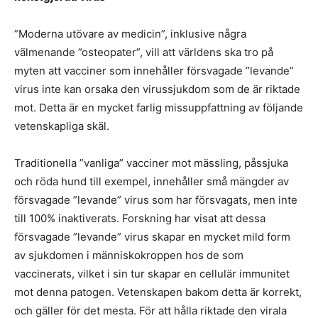
”Moderna utövare av medicin”, inklusive några
välmenande ”osteopater”, vill att världens ska tro på
myten att vacciner som innehåller försvagade ”levande”
virus inte kan orsaka den virussjukdom som de är riktade
mot. Detta är en mycket farlig missuppfattning av följande
vetenskapliga skäl.
Traditionella ”vanliga” vacciner mot mässling, påssjuka
och röda hund till exempel, innehåller små mängder av
försvagade ”levande” virus som har försvagats, men inte
till 100% inaktiverats. Forskning har visat att dessa
försvagade ”levande” virus skapar en mycket mild form
av sjukdomen i människokroppen hos de som
vaccinerats, vilket i sin tur skapar en cellulär immunitet
mot denna patogen. Vetenskapen bakom detta är korrekt,
och gäller för det mesta. För att hålla riktade den virala