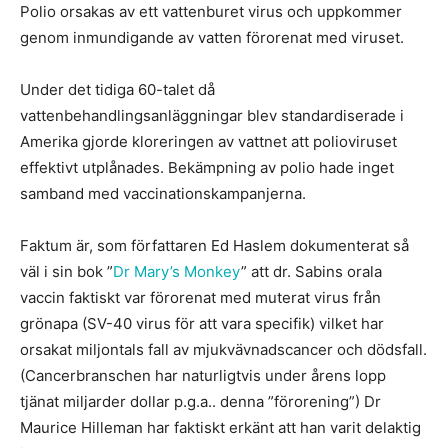
Polio orsakas av ett vattenburet virus och uppkommer
genom inmundigande av vatten förorenat med viruset.
Under det tidiga 60-talet då
vattenbehandlingsanläggningar blev standardiserade i
Amerika gjorde kloreringen av vattnet att polioviruset
effektivt utplånades. Bekämpning av polio hade inget
samband med vaccinationskampanjerna.
Faktum är, som författaren Ed Haslem dokumenterat så
väl i sin bok ”
Dr Mary’s Monkey
” att dr. Sabins orala
vaccin faktiskt var förorenat med muterat virus från
grönapa (SV-40 virus för att vara specifik) vilket har
orsakat miljontals fall av mjukvävnadscancer och dödsfall.
(Cancerbranschen har naturligtvis under årens lopp
tjänat miljarder dollar p.g.a.. denna ”förorening”) Dr
Maurice Hilleman har faktiskt erkänt att han varit delaktig