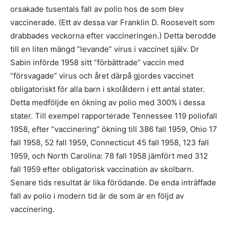
orsakade tusentals fall av polio hos de som blev
vaccinerade. (Ett av dessa var Franklin D. Roosevelt som
drabbades veckorna efter vaccineringen.) Detta berodde
till en liten mängd ”levande” virus i vaccinet själv. Dr
Sabin införde 1958 sitt ”förbättrade” vaccin med
”försvagade” virus och året därpå gjordes vaccinet
obligatoriskt för alla barn i skolåldern i ett antal stater.
Detta medföljde en ökning av polio med 300% i dessa
stater. Till exempel rapporterade Tennessee 119 poliofall
1958, efter ”vaccinering” ökning till 386 fall 1959, Ohio 17
fall 1958, 52 fall 1959, Connecticut 45 fall 1958, 123 fall
1959, och North Carolina: 78 fall 1958 jämfört med 312
fall 1959 efter obligatorisk vaccination av skolbarn.
Senare tids resultat är lika förödande. De enda inträffade
fall av polio i modern tid är de som är en följd av
vaccinering.