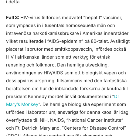
i detta.
Fall 3:
HIV-virus tillfördes medvetet ”hepatit” vacciner,
som ympades in i tusentals homosexuella män och
intravenösa narkotikamissbrukare i Amerikas innerstäder
vilket resulterade i ”AIDS-epidemin” på 80-talet. Avsiktligt
placerat i sprutor med smittkoppsvaccin, infördes också
HIV i afrikanska länder som ett verktyg för etnisk
rensning och folkmord. Den hemliga utveckling,
användningen av HIV/AIDS som ett biologiskt vapen och
dess apvirus ursprung, tillsammans med den fantastiska
berättelsen om hur de inblandade forskarna är knutna till
president Kennedy mordet är väl dokumenterad i ”
Dr
Mary’s Monkey
”. De hemliga biologiska experiment som
utfördes i laboratorium, ansvariga för denna kaos, är idag
överflyttade till NIH, NAIDS, ”National Cancer Institute”
och Ft. Detrick, Maryland. ”Centers for Disease Control”
(CDC) i Atlanta blev centralt nav för skapande och