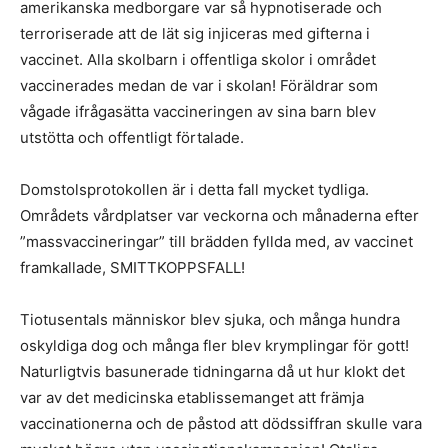
amerikanska medborgare var så hypnotiserade och
terroriserade att de lät sig injiceras med gifterna i
vaccinet. Alla skolbarn i offentliga skolor i området
vaccinerades medan de var i skolan! Föräldrar som
vågade ifrågasätta vaccineringen av sina barn blev
utstötta och offentligt förtalade.
Domstolsprotokollen är i detta fall mycket tydliga.
Områdets vårdplatser var veckorna och månaderna efter
”massvaccineringar” till brädden fyllda med, av vaccinet
framkallade, SMITTKOPPSFALL!
Tiotusentals människor blev sjuka, och många hundra
oskyldiga dog och många fler blev krymplingar för gott!
Naturligtvis basunerade tidningarna då ut hur klokt det
var av det medicinska etablissemanget att främja
vaccinationerna och de påstod att dödssiffran skulle vara