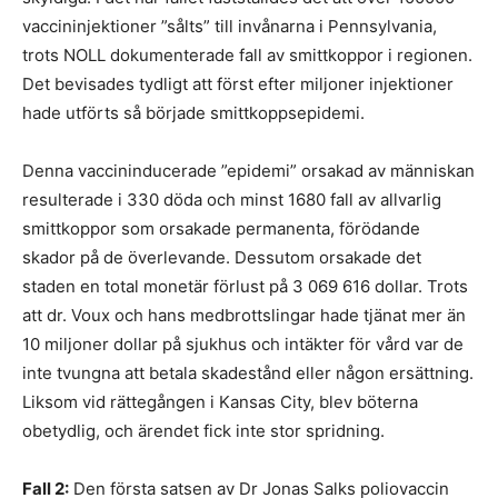
vaccininjektioner ”sålts” till invånarna i Pennsylvania,
trots NOLL dokumenterade fall av smittkoppor i regionen.
Det bevisades tydligt att först efter miljoner injektioner
hade utförts så började smittkoppsepidemi.
Denna vaccininducerade ”epidemi” orsakad av människan
resulterade i 330 döda och minst 1680 fall av allvarlig
smittkoppor som orsakade permanenta, förödande
skador på de överlevande. Dessutom orsakade det
staden en total monetär förlust på 3 069 616 dollar. Trots
att dr. Voux och hans medbrottslingar hade tjänat mer än
10 miljoner dollar på sjukhus och intäkter för vård var de
inte tvungna att betala skadestånd eller någon ersättning.
Liksom vid rättegången i Kansas City, blev böterna
obetydlig, och ärendet fick inte stor spridning.
Fall 2:
Den första satsen av Dr Jonas Salks poliovaccin