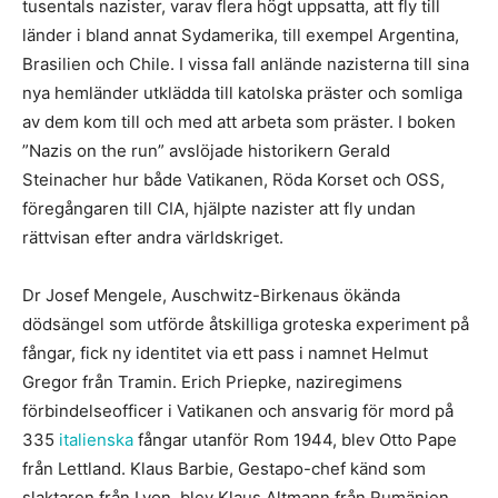
tusentals nazister, varav flera högt uppsatta, att fly till
länder i bland annat Sydamerika, till exempel Argentina,
Brasilien och Chile. I vissa fall anlände nazisterna till sina
nya hemländer utklädda till katolska präster och somliga
av dem kom till och med att arbeta som präster. I boken
”Nazis on the run” avslöjade historikern Gerald
Steinacher hur både Vatikanen, Röda Korset och OSS,
föregångaren till CIA, hjälpte nazister att fly undan
rättvisan efter andra världskriget.
Dr Josef Mengele, Auschwitz-Birkenaus ökända
dödsängel som utförde åtskilliga groteska experiment på
fångar, fick ny identitet via ett pass i namnet Helmut
Gregor från Tramin. Erich Priepke, naziregimens
förbindelseofficer i Vatikanen och ansvarig för mord på
335
italienska
fångar utanför Rom 1944, blev Otto Pape
från Lettland. Klaus Barbie, Gestapo-chef känd som
slaktaren från Lyon, blev Klaus Altmann från Rumänien.