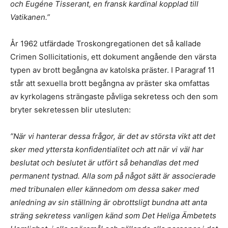
och Eugéne Tisserant, en fransk kardinal kopplad till
Vatikanen.”
År 1962 utfärdade Troskongregationen det så kallade
Crimen Sollicitationis, ett dokument angående den värsta
typen av brott begångna av katolska präster. I Paragraf 11
står att sexuella brott begångna av präster ska omfattas
av kyrkolagens strängaste påvliga sekretess och den som
bryter sekretessen blir utesluten:
”När vi hanterar dessa frågor, är det av största vikt att det
sker med yttersta konfidentialitet och att när vi väl har
beslutat och beslutet är utfört så behandlas det med
permanent tystnad. Alla som på något sätt är associerade
med tribunalen eller kännedom om dessa saker med
anledning av sin ställning är obrottsligt bundna att anta
sträng sekretess vanligen känd som Det Heliga Ämbetets