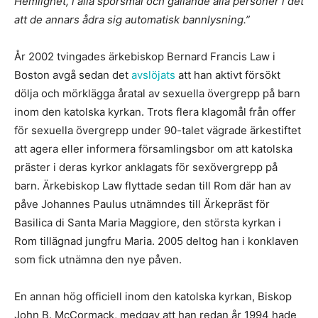
Hemlighet, i alla spörsmål och gällande alla personer i det
att de annars ådra sig automatisk bannlysning.”
År 2002 tvingades ärkebiskop Bernard Francis Law i
Boston avgå sedan det
avslöjats
att han aktivt försökt
dölja och mörklägga åratal av sexuella övergrepp på barn
inom den katolska kyrkan. Trots flera klagomål från offer
för sexuella övergrepp under 90-talet vägrade ärkestiftet
att agera eller informera församlingsbor om att katolska
präster i deras kyrkor anklagats för sexövergrepp på
barn. Ärkebiskop Law flyttade sedan till Rom där han av
påve Johannes Paulus utnämndes till Ärkepräst för
Basilica di Santa Maria Maggiore, den största kyrkan i
Rom tillägnad jungfru Maria. 2005 deltog han i konklaven
som fick utnämna den nye påven.
En annan hög officiell inom den katolska kyrkan, Biskop
John B. McCormack, medgav att han redan år 1994 hade