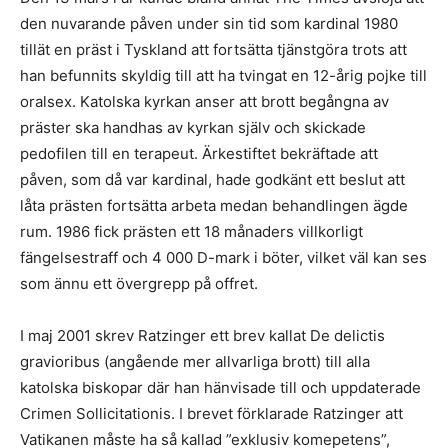
den nuvarande påven under sin tid som kardinal 1980
tillät en präst i Tyskland att fortsätta tjänstgöra trots att
han befunnits skyldig till att ha tvingat en 12-årig pojke till
oralsex. Katolska kyrkan anser att brott begångna av
präster ska handhas av kyrkan själv och skickade
pedofilen till en terapeut. Ärkestiftet bekräftade att
påven, som då var kardinal, hade godkänt ett beslut att
låta prästen fortsätta arbeta medan behandlingen ägde
rum. 1986 fick prästen ett 18 månaders villkorligt
fängelsestraff och 4 000 D-mark i böter, vilket väl kan ses
som ännu ett övergrepp på offret.
I maj 2001 skrev Ratzinger ett brev kallat De delictis
gravioribus (angående mer allvarliga brott) till alla
katolska biskopar där han hänvisade till och uppdaterade
Crimen Sollicitationis. I brevet förklarade Ratzinger att
Vatikanen måste ha så kallad ”exklusiv komepetens”,