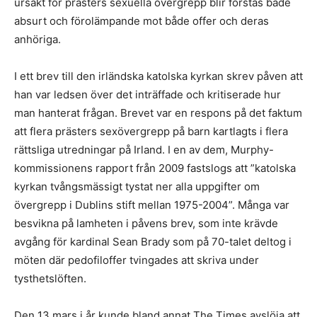
ursäkt för prästers sexuella övergrepp blir förstås både
absurt och förolämpande mot både offer och deras
anhöriga.
I ett brev till den irländska katolska kyrkan skrev påven att
han var ledsen över det inträffade och kritiserade hur
man hanterat frågan. Brevet var en respons på det faktum
att flera prästers sexövergrepp på barn kartlagts i flera
rättsliga utredningar på Irland. I en av dem, Murphy-
kommissionens rapport från 2009 fastslogs att ”katolska
kyrkan tvångsmässigt tystat ner alla uppgifter om
övergrepp i Dublins stift mellan 1975-2004”. Många var
besvikna på lamheten i påvens brev, som inte krävde
avgång för kardinal Sean Brady som på 70-talet deltog i
möten där pedofiloffer tvingades att skriva under
tysthetslöften.
Den 13 mars i år kunde bland annat The Times avslöja att