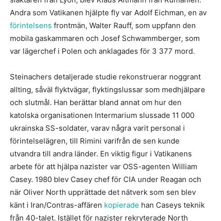
Andra som Vatikanen hjälpte fly var Adolf Eichman, en av
förintelsens
frontmän, Walter Rauff, som uppfann den
mobila gaskammaren och Josef Schwammberger, som
var lägerchef i Polen och anklagades för 3 377 mord.
Steinachers detaljerade studie rekonstruerar noggrant
allting, såväl flyktvägar, flyktingslussar som medhjälpare
och slutmål. Han berättar bland annat om hur den
katolska organisationen Intermarium slussade 11 000
ukrainska SS-soldater, varav några varit personal i
förintelselägren, till Rimini varifrån de sen kunde
utvandra till andra länder. En viktig figur i Vatikanens
arbete för att hjälpa nazister var OSS-agenten William
Casey. 1980 blev Casey chef för CIA under Reagan och
när Oliver North upprättade det nätverk som sen blev
känt i Iran/Contras-affären
kopierade
han Caseys teknik
från 40-talet. Istället för nazister rekryterade North