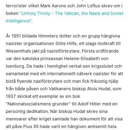
terrorister vilket Mark Aarons och John Loftus skrev om i
boken
”Unholy Trinity – The Vatican, the Nazis and Soviet
Intelligence”
.
År 1951 bildade Himmlers dotter och en grupp hängivna
nazister organisationen Stille Hilfe, ett slags motkraft till
Wiesenthals jakt på nazistförbrytare. Första ordförande
var den katolska prinsessan Helene-Elisabeth von
Isenburg. De hade i hemlighet verkat sen krigsslutet och
samarbetat med ett internationellt nätverk nazister för att
bistå flyende naziförbrytare och man fick frikostig hjälp
från både påven och Vatikanens biskop Alois Hudal, som
1937 skickat ett exemplar av sin bok
”Nationalsocialismens grunder” till Adolf Hitler med en
personlig dedikation. När biskop Hudal skrev sina
memoarer efter kriget samlade han dokument för att visa
att påve Pius XII hade varit en hängiven antisemit hela