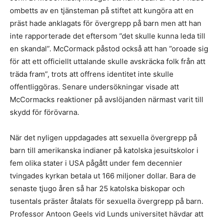
ombetts av en tjänsteman på stiftet att kungöra att en
präst hade anklagats för övergrepp på barn men att han
inte rapporterade det eftersom ”det skulle kunna leda till
en skandal”. McCormack påstod också att han ”oroade sig
för att ett officiellt uttalande skulle avskräcka folk från att
träda fram”, trots att offrens identitet inte skulle
offentliggöras. Senare undersökningar visade att
McCormacks reaktioner på avslöjanden närmast varit till
skydd för förövarna.
När det nyligen uppdagades att sexuella övergrepp på
barn till amerikanska indianer på katolska jesuitskolor i
fem olika stater i USA pågått under fem decennier
tvingades kyrkan betala ut 166 miljoner dollar. Bara de
senaste tjugo åren så har 25 katolska biskopar och
tusentals präster åtalats för sexuella övergrepp på barn.
Professor Antoon Geels vid Lunds universitet hävdar att