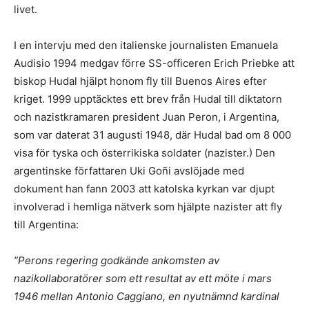
livet.
I en intervju med den italienske journalisten Emanuela
Audisio 1994 medgav förre SS-officeren Erich Priebke att
biskop Hudal hjälpt honom fly till Buenos Aires efter
kriget. 1999 upptäcktes ett brev från Hudal till diktatorn
och nazistkramaren president Juan Peron, i Argentina,
som var daterat 31 augusti 1948, där Hudal bad om 8 000
visa för tyska och österrikiska soldater (nazister.) Den
argentinske författaren Uki Goñi avslöjade med
dokument han fann 2003 att katolska kyrkan var djupt
involverad i hemliga nätverk som hjälpte nazister att fly
till Argentina:
”Perons regering godkände ankomsten av
nazikollaboratörer som ett resultat av ett möte i mars
1946 mellan Antonio Caggiano, en nyutnämnd kardinal