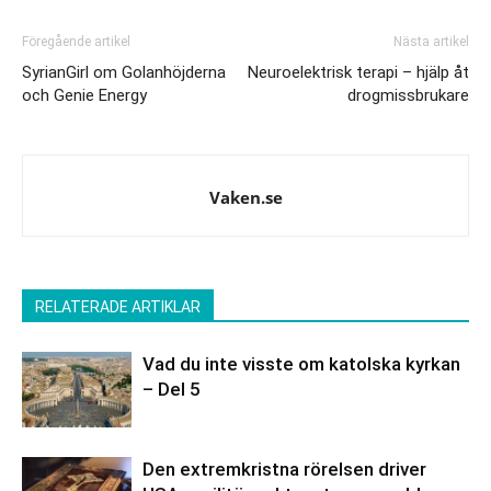
Föregående artikel
Nästa artikel
SyrianGirl om Golanhöjderna
Neuroelektrisk terapi – hjälp åt
och Genie Energy
drogmissbrukare
Vaken.se
RELATERADE ARTIKLAR
Vad du inte visste om katolska kyrkan
– Del 5
Den extremkristna rörelsen driver