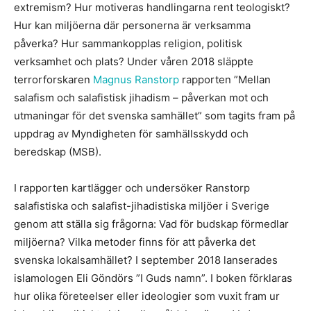
extremism? Hur motiveras handlingarna rent teologiskt?
Hur kan miljöerna där personerna är verksamma
påverka? Hur sammankopplas religion, politisk
verksamhet och plats? Under våren 2018 släppte
terrorforskaren
Magnus Ranstorp
rapporten ”Mellan
salafism och salafistisk jihadism – påverkan mot och
utmaningar för det svenska samhället” som tagits fram på
uppdrag av Myndigheten för samhällsskydd och
beredskap (MSB).
I rapporten kartlägger och undersöker Ranstorp
salafistiska och salafist-jihadistiska miljöer i Sverige
genom att ställa sig frågorna: Vad för budskap förmedlar
miljöerna? Vilka metoder finns för att påverka det
svenska lokalsamhället? I september 2018 lanserades
islamologen Eli Göndörs ”I Guds namn”. I boken förklaras
hur olika företeelser eller ideologier som vuxit fram ur