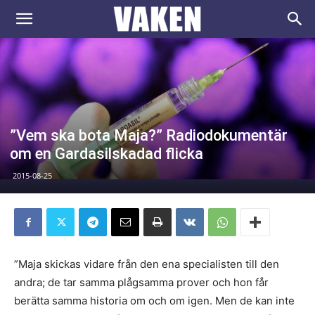
VAKEN.se
”Vem ska bota Maja?” Radiodokumentär
om en Gardasilskadad flicka
2015-08-25
”Maja skickas vidare från den ena specialisten till den
andra; de tar samma plågsamma prover och hon får
berätta samma historia om och om igen. Men de kan inte