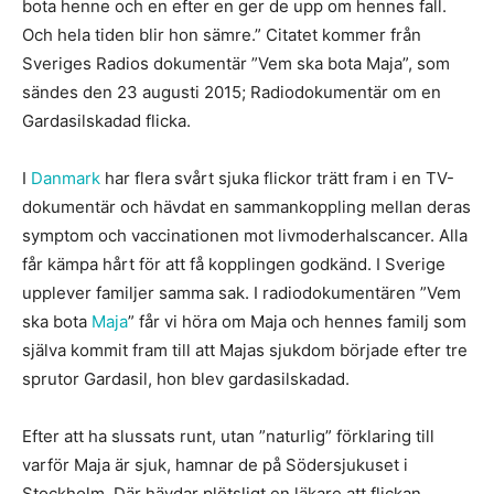
bota henne och en efter en ger de upp om hennes fall.
Och hela tiden blir hon sämre.” Citatet kommer från
Sveriges Radios dokumentär ”Vem ska bota Maja”, som
sändes den 23 augusti 2015; Radiodokumentär om en
Gardasilskadad flicka.
I
Danmark
har flera svårt sjuka flickor trätt fram i en TV-
dokumentär och hävdat en sammankoppling mellan deras
symptom och vaccinationen mot livmoderhalscancer. Alla
får kämpa hårt för att få kopplingen godkänd. I Sverige
upplever familjer samma sak. I radiodokumentären ”Vem
ska bota
Maja
” får vi höra om Maja och hennes familj som
själva kommit fram till att Majas sjukdom började efter tre
sprutor Gardasil, hon blev gardasilskadad.
Efter att ha slussats runt, utan ”naturlig” förklaring till
varför Maja är sjuk, hamnar de på Södersjukuset i
Stockholm. Där hävdar plötsligt en läkare att flickan