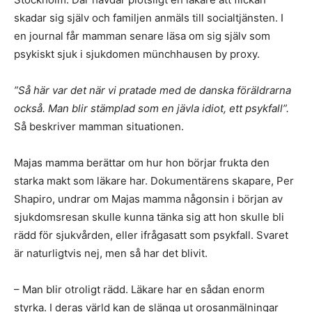
skadar sig själv och familjen anmäls till socialtjänsten. I
en journal får mamman senare läsa om sig själv som
psykiskt sjuk i sjukdomen münchhausen by proxy.
”Så här var det när vi pratade med de danska föräldrarna
också. Man blir stämplad som en jävla idiot, ett psykfall”.
Så beskriver mamman situationen.
Majas mamma berättar om hur hon börjar frukta den
starka makt som läkare har. Dokumentärens skapare, Per
Shapiro, undrar om Majas mamma någonsin i början av
sjukdomsresan skulle kunna tänka sig att hon skulle bli
rädd för sjukvården, eller ifrågasatt som psykfall. Svaret
är naturligtvis nej, men så har det blivit.
– Man blir otroligt rädd. Läkare har en sådan enorm
styrka. I deras värld kan de slänga ut orosanmälningar