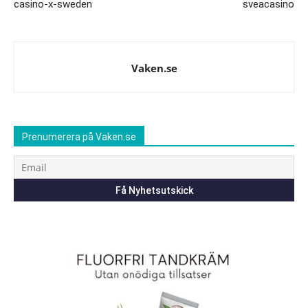
casino-x-sweden
sveacasino
Vaken.se
Prenumerera på Vaken.se