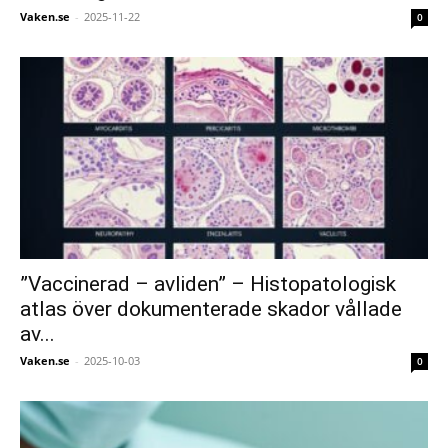
Vaken.se
-
2025-11-22
0
”Vaccinerad – avliden” – Histopatologisk
atlas över dokumenterade skador vållade
av...
Vaken.se
-
2025-10-03
0