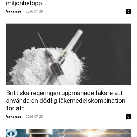
miljonbelopp...
Vaken.se
-
2026-07-29
0
Brittiska regeringen uppmanade läkare att
använda en dödlig läkemedelskombination
för att...
Vaken.se
-
2026-07-23
0