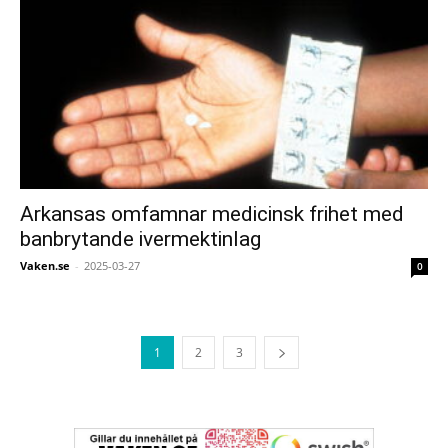
Arkansas omfamnar medicinsk frihet med
banbrytande ivermektinlag
Vaken.se
-
2025-03-27
0
1
2
3