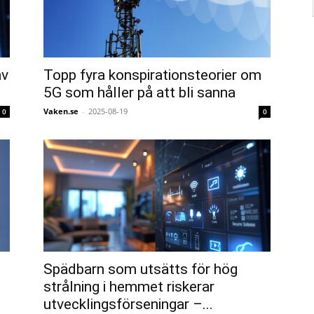
av
Topp fyra konspirationsteorier om
5G som håller på att bli sanna
Vaken.se
-
2025-08-19
0
0
Spädbarn som utsätts för hög
strålning i hemmet riskerar
utvecklingsförseningar –...