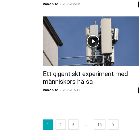
Vaken.se
-
2025-08-08
Ett gigantiskt experiment med
människors hälsa
Vaken.se
-
2025-07-11
...
1
2
3
15