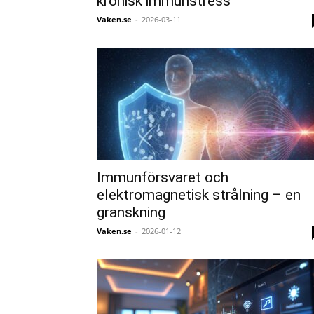
kronisk immunstress
Vaken.se
-
2026-03-11
Immunförsvaret och
elektromagnetisk strålning – en
granskning
Vaken.se
-
2026-01-12