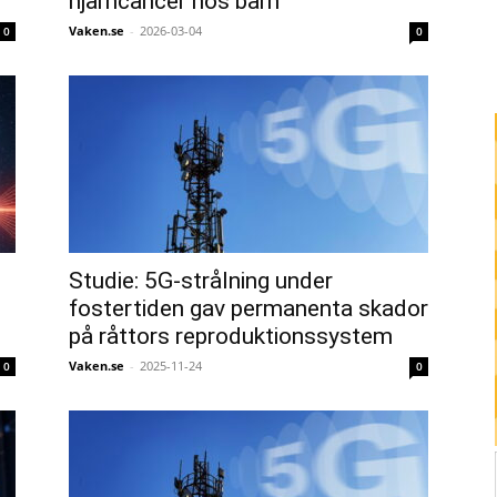
hjärncancer hos barn
Vaken.se
-
2026-03-04
0
0
Studie: 5G-strålning under
fostertiden gav permanenta skador
på råttors reproduktionssystem
Vaken.se
-
2025-11-24
0
0