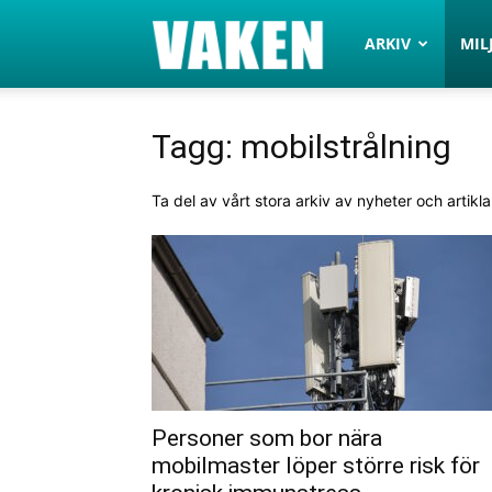
VAKEN.se
ARKIV
MIL
Tagg: mobilstrålning
Ta del av vårt stora arkiv av nyheter och artikl
Personer som bor nära
mobilmaster löper större risk för