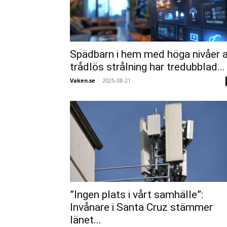
Spädbarn i hem med höga nivåer 
trådlös strålning har tredubblad...
Vaken.se
-
2025-08-21
”Ingen plats i vårt samhälle”:
Invånare i Santa Cruz stämmer
länet...