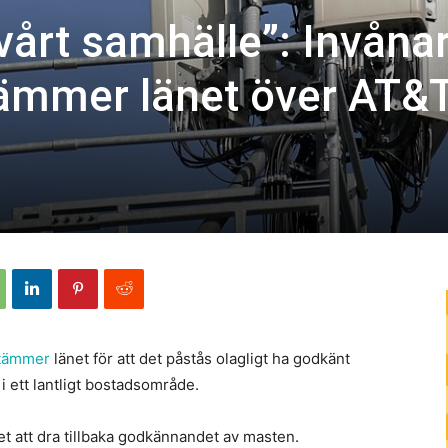
 vårt samhälle”: Invånar
ämmer länet över AT&
tämmer
länet för att det påstås olagligt ha godkänt
 ett lantligt bostadsområde.
et att dra tillbaka godkännandet av masten.