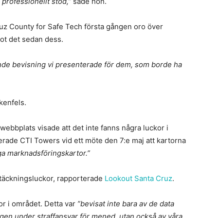
h professionellt stöd,”
sade hon.
uz County for Safe Tech första gången oro över
ot det sedan dess.
nde bevisning vi presenterade för dem, som borde ha
kenfels.
webbplats visade att det inte fanns några luckor i
rade CTI Towers vid ett möte den 7:e maj att kartorna
iga marknadsföringskartor.”
 täckningsluckor, rapporterade
Lookout Santa Cruz
.
or i området. Detta var
”bevisat inte bara av de data
ngen under straffansvar för mened, utan också av våra