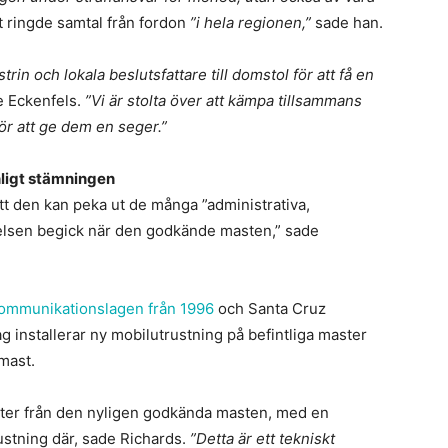
 ringde samtal från fordon
”i hela regionen,”
sade han.
rin och lokala beslutsfattare till domstol för att få en
 Eckenfels.
”Vi är stolta över att kämpa tillsammans
för att ge dem en seger.”
nligt stämningen
t den kan peka ut de många ”administrativa,
relsen begick när den godkände masten,” sade
kommunikationslagen från 1996
och Santa Cruz
ag installerar ny mobilutrustning på befintliga master
 mast.
eter från den nyligen godkända masten, med en
ustning där, sade Richards.
”Detta är ett tekniskt