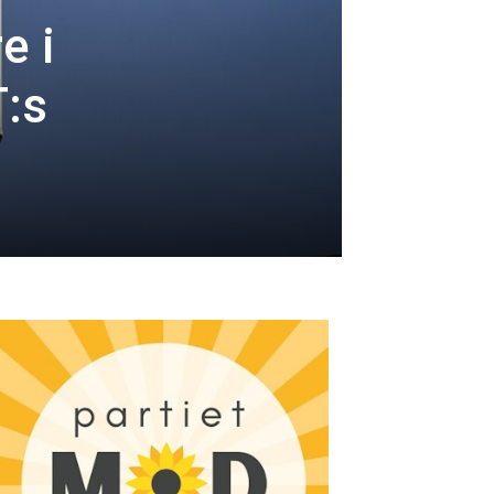
e i
T:s