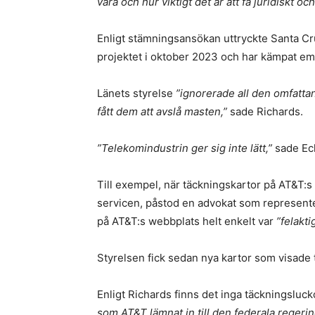
vara och hur viktigt det är att få juridiskt oc
Enligt stämningsansökan uttryckte Santa Cr
projektet i oktober 2023 och har kämpat em
Länets styrelse
”ignorerade all den omfatta
fått dem att avslå masten,”
sade Richards.
”Telekomindustrin ger sig inte lätt,”
sade Ec
Till exempel, när täckningskartor på AT&T:s 
servicen, påstod en advokat som represente
på AT&T:s webbplats helt enkelt var
”felakt
Styrelsen fick sedan nya kartor som visade
Enligt Richards finns det inga täckningsluck
som AT&T lämnat in till den federala regeri