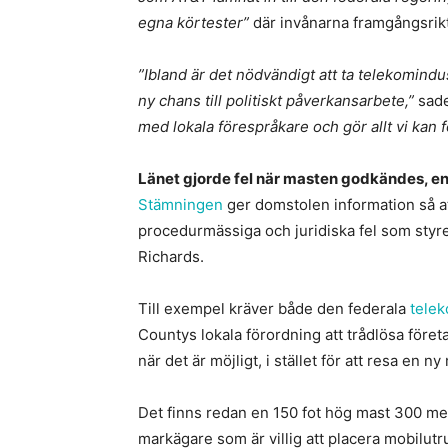
egna körtester”
där invånarna framgångsrikt
”Ibland är det nödvändigt att ta telekomindust
ny chans till politiskt påverkansarbete,”
sade
med lokala förespråkare och gör allt vi kan 
Länet gjorde fel när masten godkändes, e
Stämningen
ger domstolen information så at
procedurmässiga och juridiska fel som sty
Richards.
Till exempel kräver både den federala
tele
Countys lokala förordning att trådlösa föret
när det är möjligt, i stället för att resa en ny
Det finns redan en 150 fot hög mast 300 m
markägare som är villig att placera mobilutr