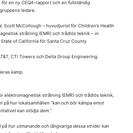
a för en ny CEQA-rapport och en fullständig
gruppens ledare.
W. Scott McCollough – huvudjurist för Children’s Health
gnetisk strålning (EMR) och trådlös teknik – in
State of California för Santa Cruz County.
 AT&T, CTI Towers och Delta Group Engineering.
deras kamp.
r elektromagnetisk strålning (EMR) och trådlös teknik,
el på hur lokalsamhällen
”kan och bör kämpa emot
tiativet kan stödja dem.”
l på hur utmanande och långvariga dessa strider kan