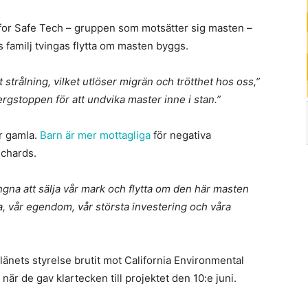
for Safe Tech – gruppen som motsätter sig masten –
 familj tvingas flytta om masten byggs.
t strålning, vilket utlöser migrän och trötthet hos oss,”
 bergstoppen för att undvika master inne i stan.”
år gamla.
Barn är mer mottagliga
för negativa
ichards.
ngna att sälja vår mark och flytta om den här masten
sa, vår egendom, vår största investering och våra
länets styrelse brutit mot California Environmental
när de gav klartecken till projektet den 10:e juni.