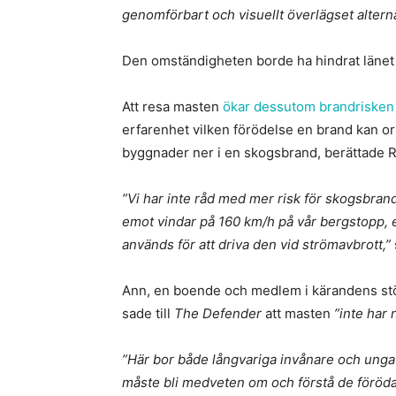
genomförbart och visuellt överlägset alterna
Den omständigheten borde ha hindrat länet 
Att resa masten
ökar dessutom brandrisken
erfarenhet vilken förödelse en brand kan o
byggnader ner i en skogsbrand, berättade R
”Vi har inte råd med mer risk för skogsbrand
emot vindar på 160 km/h på vår bergstopp, 
används för att driva den vid strömavbrott,”
Ann, en boende och medlem i kärandens stöd
sade till
The Defender
att masten
”inte har 
”Här bor både långvariga invånare och unga
måste bli medveten om och förstå de föröda