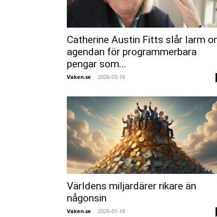
Catherine Austin Fitts slår larm 
agendan för programmerbara
pengar som...
Vaken.se
-
2026-03-16
Världens miljardärer rikare än
någonsin
Vaken.se
-
2026-01-19