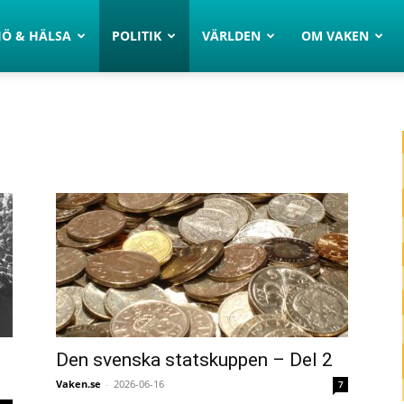
JÖ & HÄLSA
POLITIK
VÄRLDEN
OM VAKEN
Den svenska statskuppen – Del 2
Vaken.se
-
2026-06-16
7