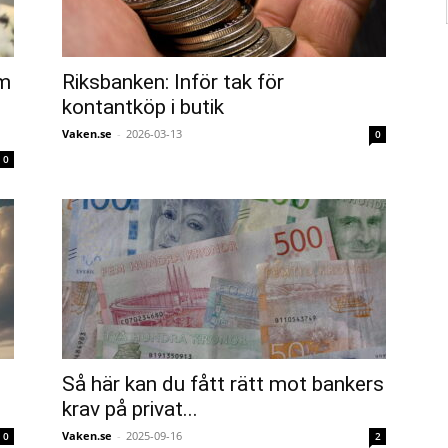
om
Riksbanken: Inför tak för
kontantköp i butik
Vaken.se
-
2026-03-13
0
0
Så här kan du fått rätt mot bankers
krav på privat...
Vaken.se
-
2025-09-16
0
2