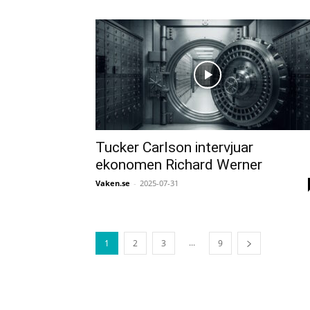
Tucker Carlson intervjuar
ekonomen Richard Werner
Vaken.se
-
2025-07-31
...
1
2
3
9