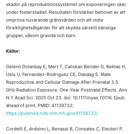
skador på reproduktionssystemet om exponeringen sker
under fosterstadiet. Resultaten förstärker behovet av att
ompröva nuvarande gränsvärden och att vidta
försiktighetsåtgärder för att skydda särskilt känsliga
grupper, såsom gravida och barn.
Källor:
Gelenli Dolanbay E, Mert T, Caliskan Bender G, Bektas H,
Uslu U, Fernandez-Rodriguez CE, Dasdag S. Male
Reproductive and Cellular Damage After Prenatal 3.5
GHz Radiation Exposure: One-Year Postnatal Effects. Ann
N Y Acad Sci. 2025 Oct 23. doi: 10.1111/nyas.70116. Epub
ahead of print. PMID: 41128732;
https://pubmed.ncbi.nlm.nih.gov/41128732/
Cordelli E, Ardoino L, Benassi B, Consales C, Eleuteri P,