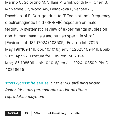
Marino C, Sciortino M, Villani P, Brinkworth MH, Chen G,
McNamee JP, Wood AW, Belackova L, Verbeek J,
Pacchierotti F. Corrigendum to ”Effects of radiofrequency
electromagnetic field (RF-EMF) exposure on male
fertility: A systematic review of experimental studies on
non-human mammals and human sperm in vitro”
[Environ. Int. 185 (2024) 108509]. Environ Int. 2025
May;199:109449. doi: 10.1016/j.envint.2025.109449. Epub
2025 Apr 22. Erratum for: Environ Int. 2024
Mar;185:108509. doi: 10.1016/j.envint.2024.108509. PMID:
40268655
stralskyddsstiftelsen.se
,
Studie: 5G-strålning under
fostertiden gav permanenta skador på råttors
reproduktionssystem
TAGGAR
5G
DNA
mobilstrålning
studier