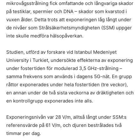
mikrovågsstrålning fick omfattande och långvariga skador
på testiklar, spermier och DNA – skador som kvarstod i
vuxen ålder. Detta trots att exponeringen låg långt under
de nivåer som Strålsäkerhetsmyndigheten (SSM) uppger
inte skulle medföra hälsopåverkan.
Studien, utförd av forskare vid Istanbul Medeniyet
University i Turkiet, undersökte effekterna av exponering
under fostertiden för modulerad 3,5 GHz-strålning –
samma frekvens som används i dagens 5G-nät. En grupp
råttor exponerades under hela fostertiden (tre veckor),
en annan under de två sista veckorna av dräktigheten och
en kontrollgrupp exponerades inte alls.
Exponeringsnivån var 28 V/m, alltså långt under SSM:s
referensvärde på 61 V/m, och djuren bestrålades två
timmar per dag.