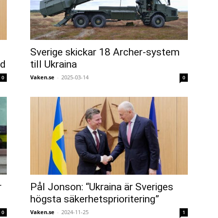
Sverige skickar 18 Archer-system
nd
till Ukraina
Vaken.se
-
2025-03-14
0
0
r
Pål Jonson: “Ukraina är Sveriges
högsta säkerhetsprioritering”
Vaken.se
-
2024-11-25
0
1