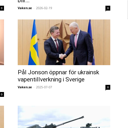
blir...
Vaken.se
-
2026-02-19
0
0
Pål Jonson öppnar för ukrainsk
vapentillverkning i Sverige
Vaken.se
-
2025-07-07
0
0