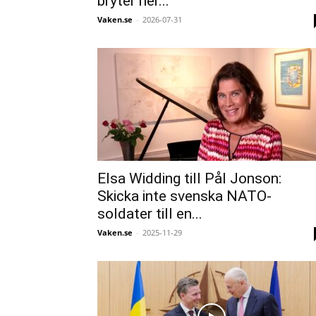
bryter ner...
Vaken.se
-
2026-07-31
Elsa Widding till Pål Jonson:
Skicka inte svenska NATO-
soldater till en...
Vaken.se
-
2025-11-29