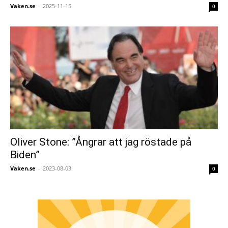
Vaken.se
-
2025-11-15
0
Oliver Stone: ”Ångrar att jag röstade på
Biden”
Vaken.se
-
2023-08-03
0