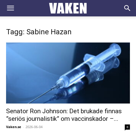
VAKEN.se
Tagg: Sabine Hazan
Senator Ron Johnson: Det brukade finnas
”seriös journalistik” om vaccinskador –...
Vaken.se
-
2026-06-04
0