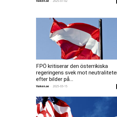
Vaken.se
-
2025-07-02
FPÖ kritiserar den österrikiska
regeringens svek mot neutralitete
efter bilder på...
Vaken.se
-
2025-03-15