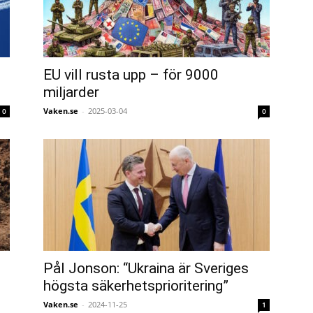
EU vill rusta upp – för 9000
miljarder
Vaken.se
-
2025-03-04
0
0
Pål Jonson: “Ukraina är Sveriges
högsta säkerhetsprioritering”
Vaken.se
-
2024-11-25
1