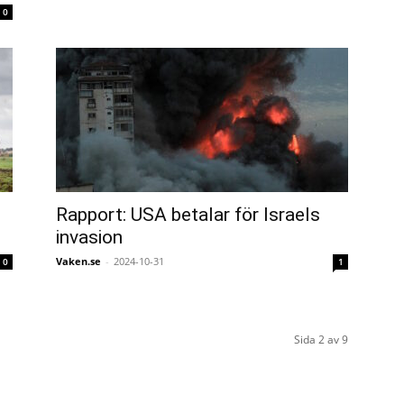
0
Rapport: USA betalar för Israels
invasion
Vaken.se
-
2024-10-31
0
1
Sida 2 av 9