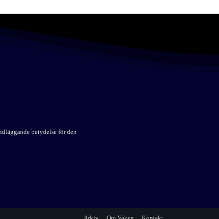
undläggande betydelse för den
Arkiv
Om Vaken
Kontakt