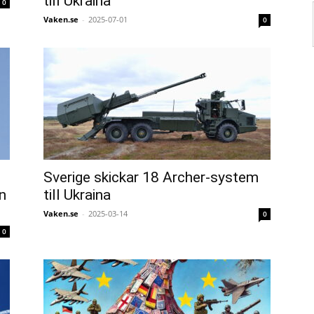
till Ukraina
0
Vaken.se
-
2025-07-01
0
Sverige skickar 18 Archer-system
n
till Ukraina
Vaken.se
-
2025-03-14
0
0