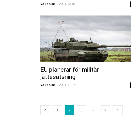
Vaken.se
-
2024-12-01
EU planerar för militär
jättesatsning
Vaken.se
-
2024-11-13
...
1
2
3
9