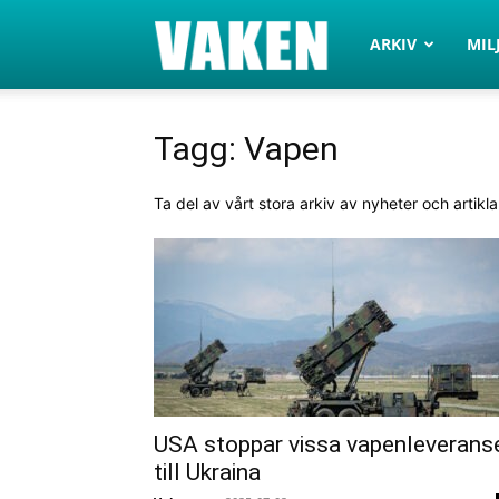
VAKEN.se
ARKIV
MIL
Tagg: Vapen
Ta del av vårt stora arkiv av nyheter och artikl
USA stoppar vissa vapenleverans
till Ukraina