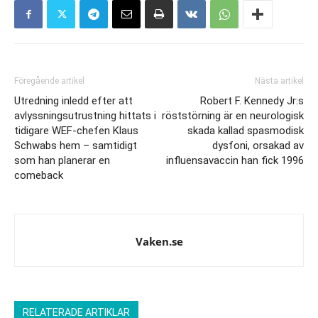
Föregående artikel
Nästa artikel
Utredning inledd efter att
Robert F. Kennedy Jr:s
avlyssningsutrustning hittats i
röststörning är en neurologisk
tidigare WEF-chefen Klaus
skada kallad spasmodisk
Schwabs hem – samtidigt
dysfoni, orsakad av
som han planerar en
influensavaccin han fick 1996
comeback
Vaken.se
RELATERADE ARTIKLAR