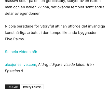
massivt solur på ön, en gorillastaty, statyer av en naken
man och en naken kvinna, det ökända templet samt andra
delar av egendomen.
Nicola berättade för Storyful att han utförde det invändiga
konstnärliga arbetet i den tempelliknande byggnaden
Five Palms.
Se hela videon här
alexjoneslive.com
,
Aldrig tidigare visade bilder från
Epsteins ö
TAGGAR
Jeffrey Epstein