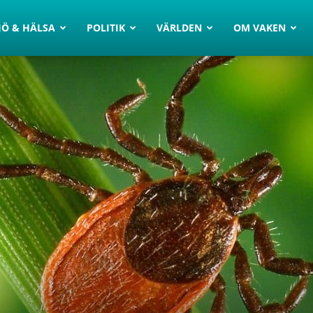
JÖ & HÄLSA
POLITIK
VÄRLDEN
OM VAKEN