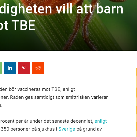
igheten vill att barn
ot TBE
åden bör vaccineras mot TBE, enligt
r. Råden ges samtidigt som smittrisken varierar
e.
procent per år under det senaste decenniet,
enligt
–350 personer på sjukhus i
Sverige
på grund av