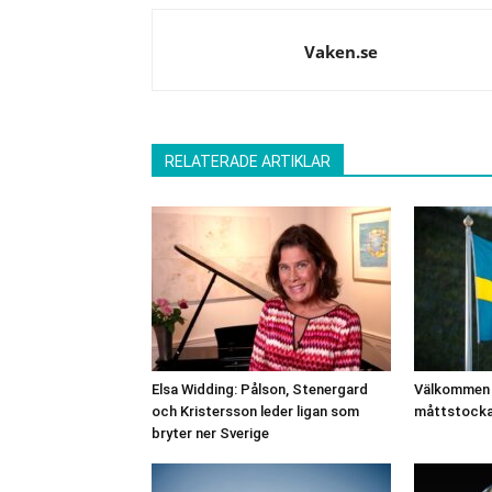
Vaken.se
RELATERADE ARTIKLAR
Elsa Widding: Pålson, Stenergard
Välkommen t
och Kristersson leder ligan som
måttstocka
bryter ner Sverige