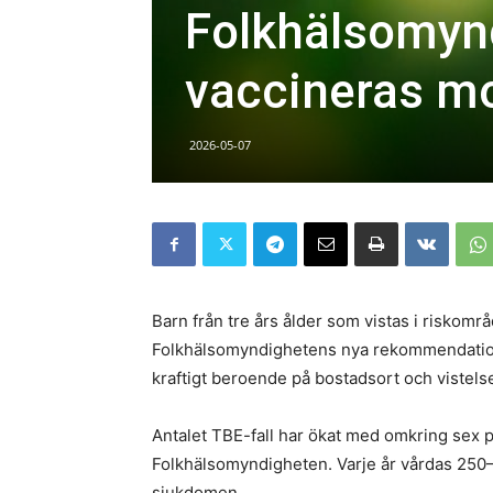
Folkhälsomynd
vaccineras m
2026-05-07
Barn från tre års ålder som vistas i riskomr
Folkhälsomyndighetens nya rekommendatione
kraftigt beroende på bostadsort och vistels
Antalet TBE-fall har ökat med omkring sex 
Folkhälsomyndigheten. Varje år vårdas 250
sjukdomen.