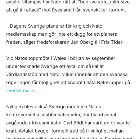
avtalet tillämpas har Nato rätt att ”bedriva strid, inklusive
att gå till attack” mot Ryssland från svenskt territorium.
– Dagens Sverige planerar för krig och Nato-
medlemsskap men gör inte ett dugg för att planera
freden, säger fredsforskaren Jan Öberg till Fria Tider.
Vid Natos toppmöte i Wales i början av september
undertecknade Sverige ett avtal om så kallat
värdlandsstöd med Nato, vilket innebär att den svenska
regeringen får möjlighet att snabbt tillåta Natotrupper på
svensk mark
.
Nyligen blev också Sverige medlem i Natos
kontroversiella snabbinsatsstyrka, där bland annat
avgående utrikesminister Carl Bildt har varit en drivande
kraft. Avtalet bygger formellt sett på frivillighet mellan
parterna och gäller bara om Nato bjuds in av Sverige som