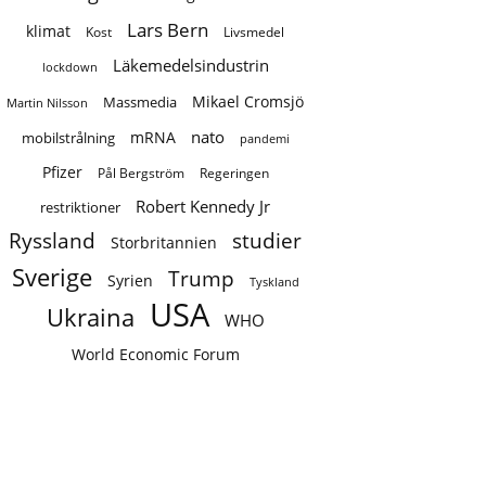
Lars Bern
klimat
Kost
Livsmedel
Läkemedelsindustrin
lockdown
Mikael Cromsjö
Massmedia
Martin Nilsson
nato
mRNA
mobilstrålning
pandemi
Pfizer
Regeringen
Pål Bergström
Robert Kennedy Jr
restriktioner
Ryssland
studier
Storbritannien
Sverige
Trump
Syrien
Tyskland
USA
Ukraina
WHO
World Economic Forum