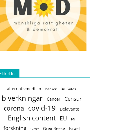
Etiketter
alternativmedicin
banker
Bill Gates
biverkningar
Censur
Cancer
covid-19
corona
Delavante
English content
EU
FN
forskning
Greg Reese
Israel
Gifter