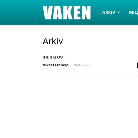
VAKEN.se
ARKIV
MIL
Arkiv
maskros
Mikael Cromsjö
-
2021-05-22