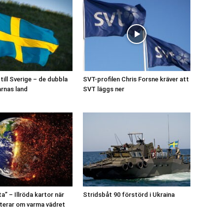
ill Sverige – de dubbla
SVT-profilen Chris Forsne kräver att
rnas land
SVT läggs ner
” – Illröda kartor när
Stridsbåt 90 förstörd i Ukraina
terar om varma vädret