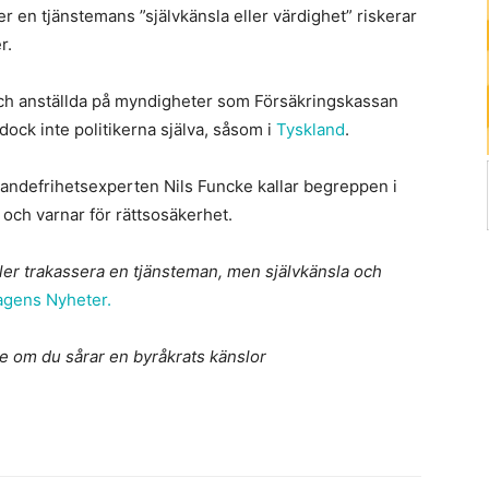
r en tjänstemans ”självkänsla eller värdighet” riskerar
r.
 och anställda på myndigheter som Försäkringskassan
ock inte politikerna själva, såsom i
Tyskland
.
Yttrandefrihetsexperten Nils Funcke kallar begreppen i
 och varnar för rättsosäkerhet.
 eller trakassera en tjänsteman, men självkänsla och
gens Nyheter.
e om du sårar en byråkrats känslor