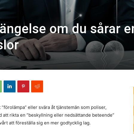
fängelse om du sårar e
slor
t ”förolämpa” eller svära åt tjänstemän som poliser,
d att rikta en ”beskyllning eller nedsättande beteende”
vårt att föreställa sig en mer godtycklig lag.