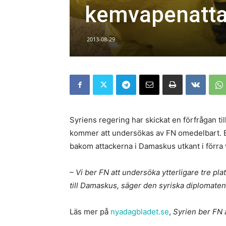
kemvapenattac
2013-08-29
Syriens regering har skickat en förfrågan til
kommer att undersökas av FN omedelbart. En
bakom attackerna i Damaskus utkant i förra
– Vi ber FN att undersöka ytterligare tre pla
till Damaskus, säger den syriska diplomaten
Läs mer på
nyadagbladet.se
,
Syrien ber FN 