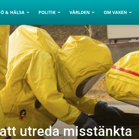
JÖ & HÄLSA
POLITIK
VÄRLDEN
OM VAKEN
 att utreda misstänkta