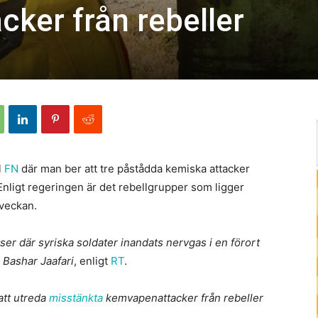
ker från rebeller
l
FN
där man ber att tre påstådda kemiska attacker
ligt regeringen är det rebellgrupper som ligger
 veckan.
tser där syriska soldater inandats nervgas i en förort
 Bashar Jaafari
, enligt
RT
.
att utreda
misstänkta
kemvapenattacker från rebeller