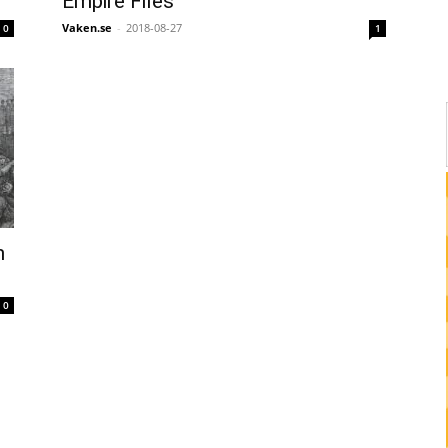
Empire Files
Vaken.se
-
2018-08-27
0
1
n
0