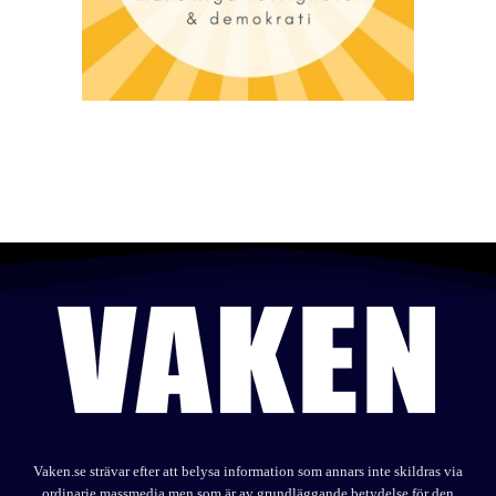
Vaken.se strävar efter att belysa information som annars inte skildras via
ordinarie massmedia men som är av grundläggande betydelse för den