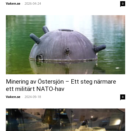
Vaken.se
-
2026-04-24
0
Minering av Östersjön – Ett steg närmare
ett militärt NATO-hav
Vaken.se
-
2024-09-18
0