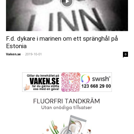
F.d. dykare i marinen om ett spränghål på
Estonia
Vaken.se
-
2019-10-01
0