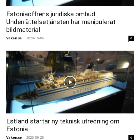
Estoniaoffrens juridiska ombud:
Underrättelsetjänsten har manipulerat
bildmaterial
Vaken.se
-
2020-10-06
0
Estland startar ny teknisk utredning om
Estonia
Vaken.se
-
2020-09-28
0