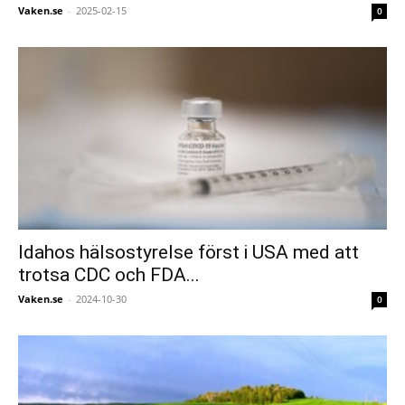
Vaken.se
-
2025-02-15
0
Idahos hälsostyrelse först i USA med att
trotsa CDC och FDA...
Vaken.se
-
2024-10-30
0