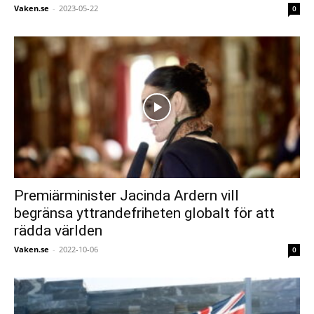
Vaken.se
-
2023-05-22
0
Premiärminister Jacinda Ardern vill
begränsa yttrandefriheten globalt för att
rädda världen
Vaken.se
-
2022-10-06
0